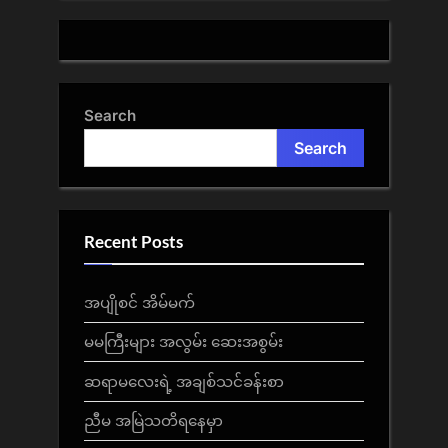
Search
Search
Recent Posts
အပျိုစင် အိမ်မက်
မမကြီးများ အလွမ်း ဆေးအစွမ်း
ဆရာမလေးရဲ့ အချစ်သင်ခန်းစာ
ညီမ အမြဲသတိရနေမှာ