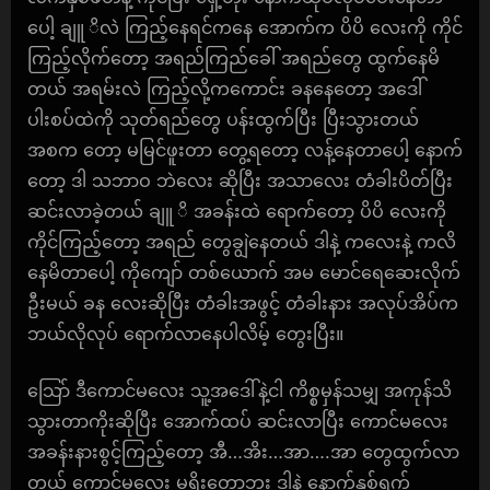
ပေါ့ ချူ ိလဲ ကြည့်နေရင်ကနေ အောက်က ပိပိ လေးကို ကိုင်
ကြည့်လိုက်တော့ အရည်ကြည်ခေါ် အရည်တွေ ထွက်နေမိ
တယ် အရမ်းလဲ ကြည့်လို့ကကောင်း ခနနေတော့ အဒေါ်
ပါးစပ်ထဲကို သုတ်ရည်တွေ ပန်းထွက်ပြီး ပြီးသွားတယ်
အစက တော့ မမြင်ဖူးတာ တွေ့ရတော့ လန့်နေတာပေါ့ နောက်
တော့ ဒါ သဘာဝ ဘဲလေး ဆိုပြီး အသာလေး တံခါးပိတ်ပြီး
ဆင်းလာခဲ့တယ် ချူ ိ အခန်းထဲ ရောက်တော့ ပိပိ လေးကို
ကိုင်ကြည့်တော့ အရည် တွေချွဲနေတယ် ဒါနဲ့ ကလေးနဲ့ ကလိ
နေမိတာပေါ့ ကိုကျော် တစ်ယောက် အမ မောင်ရေဆေးလိုက်
ဦးမယ် ခန လေးဆိုပြီး တံခါးအဖွင့် တံခါးနား အလုပ်အိပ်က
ဘယ်လိုလုပ် ရောက်လာနေပါလိမ့် တွေးပြီး။
သြော် ဒီကောင်မလေး သူ့အဒေါ်နဲ့ငါ ကိစ္စမှန်သမျှ အကုန်သိ
သွားတာကိုးဆိုပြီး အောက်ထပ် ဆင်းလာပြီး ကောင်မလေး
အခန်းနားစွင့်ကြည့်တော့ အီ…အိး…အာ….အာ တွေထွက်လာ
တယ် ကောင်မလေး မရိုးတော့ဘူး ဒါနဲ့ နောက်နှစ်ရက်