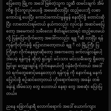
ပြေတော့ မြို့က အဒေါ် ဖြစ်တဲ့သူက သူ့ဆီ ထမင်းချက် အိမ်
ကိစ္စ ဝိုင်းကူလုပ်ပေးဖို့ အမေဆီလာပြီး ထည့်ပေးဘို့ လစာ
ကောင်းနဲ့ ပေးပြီး ကောင်းကောင်းမွန်မွန် နေထိုင်ဖို့ တောင်းဆို
ပြီး လာတောင်းရမ်တယ် နယ်ကလည်း လုပ်ငန်း အဆင်မပြေ
တော့ အမေကလဲ သမီးလေး စိတ်ချမ်းသာရင် ထည့်ပေးမယ်
လို့ ပြန်ပြောလိုက်တော့ အဒေါ်ကလည်း ချူ ိဆီ လာပြီး ရန်
ကုန်ကိုလိုက်ခဲ့ဖို့ ပြောလာတော့တယ် ချူ ိ လဲ မြို့ကြီး ပြ
ကြီးမှာ လိုက်နေရမှာဆိုတော့ အစကတော့ ခက်လန့်လန့်ပေါ့
ဒါပေမဲ့ ရန်ကုန် ဆိုတဲ့ ရုပ်ရှင် မင်းသား မင်းသမီးတွေ ရှိတော့
မြင်ဖူး တွေ့ဖူးချင်နဲ့ လိုက်နေမယ်လို့ ဝန်ခံလိုက်တယ် အဒေါ်
လဲ ရက်တွေစောင့်မနေတော့ဘဲ ရန်ကုန် ကို နောက်နေ့ မနက်
ပြောင်းဖို့ စဉ်ဆင်တော့တယ် ဟိုးရောက်တော့ အခန်း တစ်
ခန်းနဲ့ အိမ်သော့ တွေ ပေးတယ် နေရာ တွေ အစဆုံး ပြောပြ
တယ်။
ညနေ ခြောက်နာရီ လောက်ရောက် အဒေါ် ယောက်ကျား