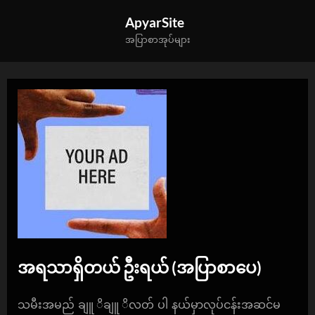
Skip
ApyarSite
to
အပြာစာအုပ်များ
content
အရသာရှိတယ် ဦးရယ် (အပြာစာပေ)
By
Posted
apyarkg
December 12, 2024
သမီးအမည် ချူ ိချူ ိလတ် ပါ နယ်မှာလုပ်ငန်းအဆင်မ
on