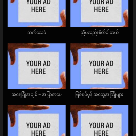
P
t
o
:
s
t
သက်သေခံ
ညီမလည်းစိတ်ပါတယ်
:
အရေခြုံအချစ် – အပြာစာပေ
ဖြစ်ရပ်မှန် အတွေ့အကြုံများ