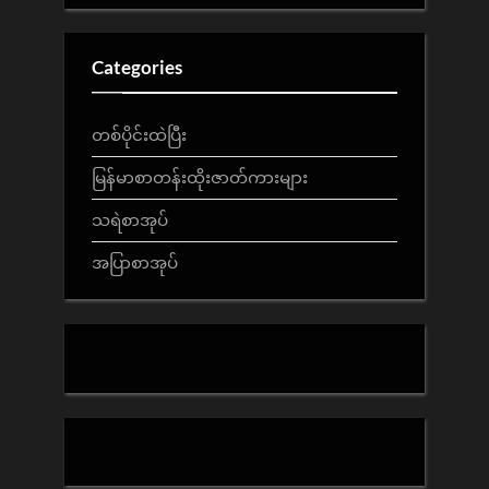
Categories
တစ်ပိုင်းထဲပြီး
မြန်မာစာတန်းထိုးဇာတ်ကားများ
သရဲစာအုပ်
အပြာစာအုပ်