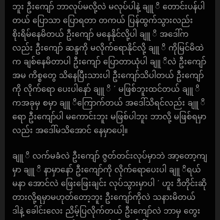
ဘူး ဦးကျော် ဘာလုပ်မလို့လဲ မလုပ်ပါနဲ့ ချူ ိ တောင်းပန်ပါ
တယ် ပြောသာ ပြောရတာ တကယ် ပြန်ထွက်သွားလည်း
စိုးရိမ်နေမိတယ် ဦးကျော် မနေနိုင်လို့ပါ ချူ ိ အဒေါ်က
လည်း ဦးကျော် ဆန္ဒကို မလိုက်ရောနိုင်လို့ ချူ ိ ကိုမြင်မိထဲ
က ချစ်နေမိတာပါ ဦးကျော် ပြောတာယုံပါ ချူ ိလဲ ဦးကျော်
အမ ကိစ္စတွေ သိနေပြီးသားပါ ဦးကျော်သိပါတယ် ဦးကျော်
ကို လိုက်ရော ပေးပါနော် ချူ ိ ´ မဖြစ်ဘူးထင်တယ် ချူ ိ
ကအခုမှ စမှာ ချူ ိကြောက်တယ် အဒေါ်သိရင်လည်း ချူ ိ
ရော ဦးကျော်ပါ မကောင်းဘူး မဖြစ်ပါဘူး ဘာလို့ မဖြစ်ရမှာ
လည်း အဒေါ်မသိအောင် နေမှာပေါ့။
ချူ ိ လက်မခံလဲ ဦးကျော် ဇွတ်တင်းလုပ်မှာဘဲ အာ့တော့ကျ
မှာ ချူ ိ နာမှာနော် ဦးကျော်ကို လိုက်ရောပေးပါ ချူ ိရယ်
မနာ အောင်လဲ ဖြေးဖြေးချင်း လုပ်သွားမှာပါ ´ ဟူး ဒီတိုင်းဆို
တားလို့ရမှာမဟုတ်တော့ဘူး ဦးကျော်ကိုလဲ သနားမိတယ်
ဒါနဲ့ ခေါင်းလေး ညိမ့်ပြလိုက်တယ် ဦးကျော်လဲ ဘာမှ တွေး