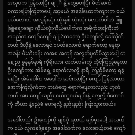
အလုပ်က ပြန်လာပြီး ချူ ိ နဲ့ တွေ့ပေးပြီး မိတ်ဆက်
စကားပြောကြတာပေါ့ အာ့မယ် အဒေါ်ယောက်ကျားက ငယ်
ငယ်လေးဘဲ အလွန်းဆုံး သုံးနှစ် သုံးသုံး လောက်ပါဘဲ ဖြူ
ဖြူချောချော ကိုယ်လုံးကိုယ်ပေါက်က အမိုက်စားကြီးဘဲ
နာမည်က ကျော်ကျော် ချူ ိကတော့ ဦးကျော်လို့ ခေါ်လိုက်
တယ် ဒီလိုနဲ့ နေလာရင် ၁ပတ်လောက် ရောက်တော့ နေရာ
အခန်း မီးဘိုးခန်း ကအစ အကုန် အလွတ်မှတ်မိသွားပေါ့ တ
နေ့ ည ခွန်နှစ်နာရီ ကိုရီးယား ဇာတ်လမ်းတွဲ ထိုင်ကြည့်နေတာ
ဦးကျော်ကား အိမ်ရှေ့ ရောက်လာလို့ နာရီ ကြည့်မိတော့ ရခွဲ
နေပြီး အိမ်ပေါ်က အဒေါ်က ဆင်းလာပြီး ကျော် ပြန်လာတာ
နောက်ကြလိုက်တာ ဘယ်တွေ ရောက်နေတာလည်း ဟုတ်
တယ် အမ ကျော်လည်း ငယ်သူငယ်ချင်းနဲ့ တွေ့လို့ ဒီကောင်
ကို ဘီယာ နဲ့ဧည်ခံ ပေးရလို့ နည်းနည်း ကြာသွားတယ်။
အဒေါ်လည်း ဦးကျော်ကို ချစ်ပုံ ရတယ် ချစ်မှာပေါ့ အသက်
က ငယ် လူကခန့်ချော အဒေါ်သက်က လေးဆယ့်တစ် ကျော်