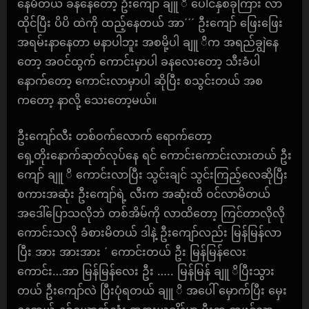
နေမိတယ် ခနနေတော့ ဦးကျော် ချူ ိ ပေါင်နှစ်ခုကြား လာ
ထိုင်ပြီး ပိပိ ထဲကို ထည့်နေတယ် အာ´´´ ဦးကျော် ဖြေးဖြေး
အရမ်းနာနေတာ မနာပါဘူး အစမို့ပါ ချူ ိက အရည်ချွဲနေ
တော့ အဝင်ထွက် ကောင်းမှာပါ ခနလေးတော့ သီးခံပါ
နောက်တော့ ကောင်းလာမှာပါ ဆိုပြီး စသွင်းတယ် အစ
ကတော့ နာလို့ သေးတော့မယ်။
ဦးကျော်လီး တစ်ဝက်လောက် ရောက်တော့
ရှေ့တိုးနောက်ဆုတ်လုပ်နေ ရင် ကောင်းကောင်းလားတယ် ဦး
ကျော် ချူ ိ ကောင်းလာပြီး သွင်းချင် သွင်းကြည့်လေဆိုပြီး
စကားအဆုံး ဦးကျော်ရဲ့ လီးက အဆုံးထိ ဝင်လာမိတယ်
အဒေါ်ပြောသလိုဘဲ တစ်အိမ်ကို လာထိတော့ ကြင်တာလိုလို
ကောင်းသလို ခံစားမိတယ် ဒါနဲ့ ဦးကျော်လည်း မြန်မြန်လာ
ပြီး အား အားအား ´ ကောင်းတယ် ဦး မြန်မြန်လေး
ကောင်း…အာ မြန်မြန်လေး ဦး ….. မြန်မြန် ချူ ိပြီးသွား
တယ် ဦးကျော်လဲ ပြီးပုံရတယ် ချူ ိ အပေါ် မှောက်ပြီး မှေး