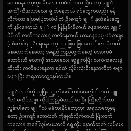
ဝေ မနေတော့ဘူး မီးလေး ထပိတ်တယ် ပြီးတော့ ချူ ိ
အင်္ကျီ ကိုအသာလေး ချွတ်နေတယ် ရင်တွေကလည်း ခုန်
လိုက်တာ ပြောမပြတတ်ပါဘဲ ဦးကျော် ချူ ိ နူတ်ခမ်းတွေ
ကို နမ်းနေတယ် ချူ ိ လဲ ပြန်နမ်းမိတယ် ခနနေတော့ ချူ ိ
ပိပိ ကို လက်ကလေးနဲ့ ကလိနေတယ် ယားနေပေမဲ့ မခံစားဖူး
ခဲ့ ဖီးလင်မျူ ိး ရနေတော့ တဖြေးဖြေး ကောင်းလာမိတယ်
ခနလောက်နေတော့ အရည်ကြည်ထွက်နေတဲ့ အောက်ခံ
ဘောင်းဘီ လေးကို အသားလေး ဆွဲချွက်ပြီး လက်ကလေးနဲ့
ထိုးထိုး ကလိပေးနေတာ ရင်ထဲ လိူင်းလုံးစီးနေသလိုဘဲ မျော
မျော ပြီး အရသာတွေ့နေမိတယ်။
ချူ ိ လက်ကို ယူပြီး သူ့ လီးပေါ် တင်ပေးလိုက်တယ် ချူ
ိလဲ မကိုင်သဖူး ကိုင်ကြည့်မိတယ် မာပြီး ကြီးလိုက်တာ
လွန်းပါရော ချူ ိလဲ မခံစားနိုင်တော့ဘူး အရသာတွေ့နေ
တော့ ဦးကျော် ဘောင်းဘီ ကိုချွတ်လိုက်တယ် ပြီးလက်
ကလေးနဲ့ အဒေါ်လုပ်ပေးသလို ရှေ့တိုး နောက်ဆုတ် လုပ်ပေး