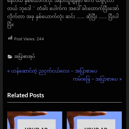
နေတယ် နှစ်ယောက်လုံး အနားယူချိန်မှာ မီးက ထဖွင့်လာ
တယ် ဘုဒေါ ´´ တံခါး ပေါက်က အဒေါ် ခါးထောက်ပြီးအော်
လိုက်တာ အခု နှစ်ယောက်လုံး ဆင်း …… ဆိုပြီး …… ပြီးပါ
ပြီ။
Post Views:
244
အပြာစာအုပ်
Post
P
ဟန်ဆောင်တဲ့ ညငှက်ငယ်လေး – အပြာစာပေ
r
N
ကမ်းခြေ – အပြာစာပေ
navigation
e
e
Related Posts
v
x
i
t
o
P
u
o
s
s