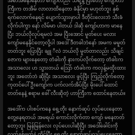
အစာအိမ်နာနေတာ ကျော်လည်း သိရဲ့နဲ့ ပြီးတော့ ကျော်ဟာ
ကြီးက တအိမ် လာလာထိနေတာ ခံနိုင်မှာ မဟုတ်ဘူး နှစ်
ရက်လောက်နေရင် ပျောက်သွားမှာပါ ဒီတိုင်းလေးဘဲ သီးခံ
လိုက်ပါကွာ နော် လိမ်မာ ပါတယ် ဒါဆို ကျော်ဟာက မာနေ
ပြီး ဘယ်လိုလုပ်ရမလဲ အမ ပြီးအောင် မူတ်ပေး မလား
ကျော်မနေနိုင်တော့လို့ပါ အဒေါ် ဒီတခါဘဲနော် အမက မမူတ်
တတ်ဘူး ပြောပြီး ချူ ိလဲ ဘယ်လို မူတ်တာလည်း သိချင်
ဇောက များနေတော့ တံခါးကို နားကပ်လိုက်တော့ တံခါးက
အသာလေး ဟ သွားတယ် သြော် တံခါးက ကလှန့်မထိုးထား
ဘူး အတော်ဘဲ ဆိုပြီး အသာလေး ဖွင့်ပြီး ကြည့်လိုက်တော့
ကုတင်ပေါ် ဦးကျော်က ပက်လက်အိပ်ပြီး မိုးပေါ် ထောင်
တတ်နေနဲ့ ဧရာမ ခေါ် လီးဆိုတဲ့ ဟာကြီးက ထောင်နေတယ်။
အဒေါ်က ပါးစပ်ကနေ ရှေ့တိုး နောက်ဆုပ် လုပ်ပေးနေတာ
တွေ့နေရတယ် အမရယ် ကောင်းလိုက်တာ ကျော် မနေတတ်
တော့ဘူး မြန်မြန်လေး လုပ်ပေးပါဆိုပြီး အဒေါ်ခေါင်းကို
လက်နှစ်ဖတ်နဲ့ ကိုင်ပြီး ရှေ့တိုး နောက်ဆုပ်လုပ်ပေးနေတာ