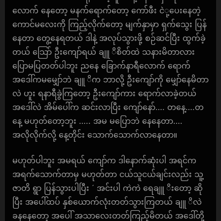
လောက် နေတော့ မနက်ရောက်တော့ ကော်ဖီး ငဲု့ပေးနေတဲ့
ကောင်မလေးကို ကြည့်လိုက်တော့ မျက်နှာမှာ ရှက်သွေး ပြန်
နေတာ တွေ့နေရတယ် ဒါနဲ့ အလုပ်သွားဖို့ စဉ်ဆင်ပြီး ထွက်ခဲ့
တယ် သြော် ဦးကျော်ရယ် ချူ ိစိတ်ထဲ သနားမိတာလား
ပြောမပြတတ်ပါဘူး ညနေ ခြောက်နာရီလောက် ရောက်
အဒေါ်ကမမျှော်ဘဲ ချူ ိက ဘာလို့ ဦးကျော်ကို မျှော်နေမိတာ
လဲ ဟူး ရနာရီခွဲကြတော့ ဦးကျော်ကား ရောက်လာခဲ့တယ်
အဒေါ်လဲ အိမ်ပေါ်က ဆင်းလာပြီး ကျော်နော်…. တနေ့….တ
နေ့ မဟုတ်တော့ဘူး ….. အမ မပြောဘဲ နေနေတာ….
အလိုလိုက်လို့ နေ့တိုင်း သောက်သောက်လာနေတာ။
မဟုတ်ပါဘူး အမရယ် ကျော်က ဒါနောက်ဆုံးပါ အရင်က
အရက်သောက်တာမှ မဟုတ်တာ ငယ်သူငယ်ချင်းလည်း သူ့
ဇာတိ ရွာ ပြန်သွားပါပြီး ´ အင်းပါ ကဲကဲ ရေချူ ိးတော့ ဆို
ပြီး အပေါ်ထပ် နှစ်ယောက်လုံးတတ်သွားကြတယ် ချူ ိလဲ
ခနနေတော့ အပေါ် အသာလေးတတ်ကြည့်မိတယ် အဒေါ်တို့