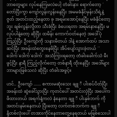
ဘာတွေများ လုပ်နေကြမလဲပေါ့ တံခါးနား ရောက်တော့ ´
တော်ပြီးကွာ ကျော်လွန်းလွန်းနေပြီး အမမခံနိုင်မှန်းသိရဲ့နဲ့
ဇွတ် အတင်းထည့်နေတာ ခု အရမ်းအောင့်နေပြီး မခံနိုင်တော့
ဘူး ချစ်လွန်းလို့တာ သီးခံပြီး ခံပေးရတာ အရမ်းနာနေပြီး မ
လုပ်ပါနဲ့တော့ ဆိုပြီး ထမိန်း ကောက်ဝတ်နေတဲ့ အဒေါ်ပုံ
ကြည့်ပြီး ဦးကျော်ကို သနားမိတယ် ဒါနဲ့ အောက်ထပ် အသာ
ဆင်ပြီး အခန်းထဲတွေးနေမိပြီး အိပ်ပျော်သွားခဲ့တယ် ´´
ဒေါက်´ဒေါက်`ဒေါက်´ အသံကြားရတော့ တံခါးခေါက်သံ မီး
ဖွင့်ပြီး နာရီ ကြည့်လိုက်တော့ တစ်နာရီ ထိုးနေပြီး အဒေါ်များ
ဘာများဖြစ်သလဲ ဆိုပြီး တံခါးအဖွင့်။
ဟင်.. ဦးကျော် …… စကားမဆုံးသေး ချူ ိ ပါးစပ်ပိတ်ပြီး
အခန်းထဲ ဆွဲခေါ်သွားပြီး ကုတင်ပေါ် အတင်းလှဲပြီး အပေါ်က
ဖိထားတယ် အရက်နံ့ကလဲ နံနေတာ ချူ ိ ပါးနှစ်ဘက် ကို
အတင်းနမ်းနေတယ် ပြီးတော့ လက်တစ်ဘက်က ချူ ိ
နို့တစ်လုံးပေါ် တအားကိုင်နေတာတွေ့နေရတယ် မဖြစ်သေးပါ