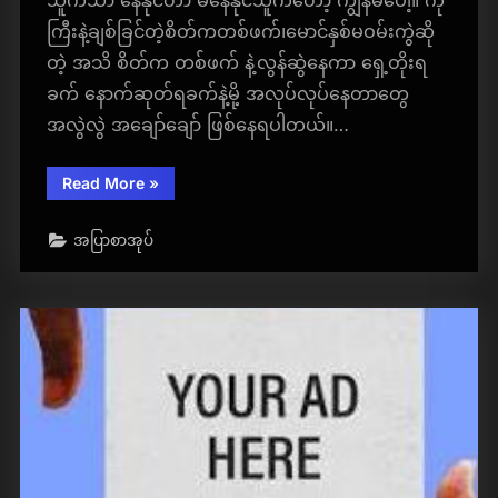
ကြီးနဲ့ချစ်ခြင်တဲ့စိတ်ကတစ်ဖက်၊မောင်နှစ်မဝမ်းကွဲဆို
တဲ့ အသိ စိတ်က တစ်ဖက် နဲ့လွန်ဆွဲနေကာ ရှေ့တိုးရ
ခက် နောက်ဆုတ်ရခက်နဲ့မို့ အလုပ်လုပ်နေတာတွေ
အလွဲလွဲ အချော်ချော် ဖြစ်နေရပါတယ်။…
“၂ဝမ်းကွဲ
Read More
»
မောင်
နမ
–
အပြာစာအုပ်
အင်းဆက်
စာပေ”