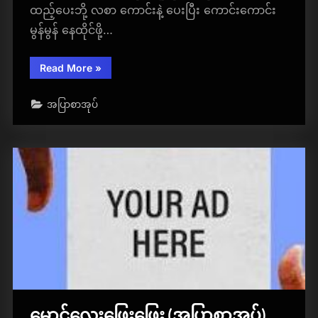
ထည့်ပေးဘို့ လစာ ကောင်းနဲ့ ပေးပြီး ကောင်းကောင်း
မွန်မွန် နေထိုင်ဖို့…
“အရသာ
Read More
»
ရှိ
တယ်
ဦး
အပြာစာအုပ်
ရယ်
(အပြာ
စာပေ)”
မောင်လေးဖြေးဖြေး (အပြာစာအုပ်)​