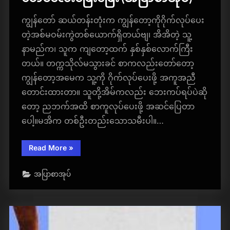
ကျွန်တော် ဆယ်တန်းတုံးက ကျွန်တော့ကိုဂိုက်လုပ်ပေး
တဲ့အစ်မဝမ်းကွဲတစ်ယောက်ရှိတယ်ဗျ၊ အိအိတဲ့ သူ့
နာမည်က၊ သူက ကျတော့ထက် နှစ်နှစ်လောက်ကြီး
တယ်။ တက္ကသိုလ်မသွားခင် စာကလည်းတော်တော့
ကျွန်တော့အမေက သူ့ကို ဂိုက်လုပ်ပေးဖို့ အကူအညီ
တောင်းထားတာ။ သူတို့အိမ်ကလည်း ဘေးကပ်ရပ်ပဲဆို
တော့ ညဘက်အထိ စာကူလုပ်ပေးဖို့ အဆင်ပြေတာ
ပေါ့။မအိက တစ်ဦးတည်းသောသမီးပါ။…
“မောင်
Read More
»
လေး
ဖြေးဖြေး
(အပြာ
အပြာစာအုပ်
စာအုပ်)​
”