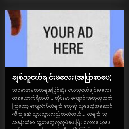
ချစ်သူငယ်ချင်းမလေး (အပြာစာပေ)​
ဘဝမှာအမှတ်တရအဖြစ်ဆုံး ငယ်သူငယ်ချင်းမလေး
တစ်ယောက်ရှိတယ်… ထိုင်းမှာ ကျောင်းအတူတူတက်
ကြတော့ ကျောင်းပိတ်ရက် တွေဆို သူနေတဲ့အဆောင်
ကိုကျနော် သွားသွားလည်တတ်တယ်… တရက် သူ့
အခန်းထဲမှာ သူ့စာတွေကူလုပ်ပေးပြီး စကားပြောနေ