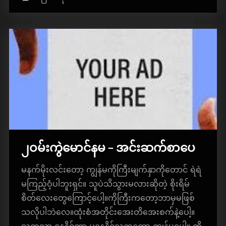
ငံ
ရေ-
အပြာ
စာအုပ်”
၂ဝမ်းကွဲမောင်နမ – အင်းဆက်စာပေ
မနက်မိုးလင်းတော့ ကျွန်မကိုကြီးမျက်နှာကိုတောင် ရဲရဲ
မကြည့်ဝံ့ပါဘူးရှင်။ သူပဲသိသွားမလားဆိုတဲ့ စိုးရိမ်
စိတ်လေးတွေကြောင့်ပေါ့။ကိုကြီးကတော့ဘာမှမဖြစ်
သလိုပါဘဲလေ။ထုံးစံအတိုင်းအေးတိအေးစက်နဲ့ပေါ့။
သူကသာ နေနိုင်တာ မနေနိုင်သူကတော့ ကျွန်မပေါ့။ ကို