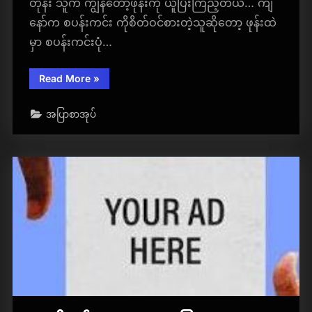
တုန်း သူက ကျွန်တော့ဖုန်းကို ယူပြီးကြည့်တယ်… ကျ
နော်က စပန်းကင်း ကိုစိတ်ဝင်စားတဲ့သူဆိုတော့ ဖုန်းထဲ
မှာ စပန်းကင်းပုံ…
“ချစ်သူ
Read More
»
ငယ်
ချင်း
မ
အပြာစာအုပ်
လေး
(အပြာ
စာပေ)​
”