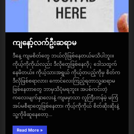
ကျနော့်လက်ဦးဆရာမ
ဒီနေ့ ကျမစိတ်တွေ ဘယ်လိုဖြစ်နေတယ်မသိပါဘူး။
ကိုယ့်ကိုကိုယ်လည်း ဒီလိုတွေဖြစ်နေလိ့ု ဒေါသထွက်
နေမိတယ်။ ကိုယ့်သားအရွယ် ကိုယ့်တပည့်ကိုမှ စိတ်က
ဒီလိုဖြစ်စရာလား၊ ကောင်လေးကြည့်ရတာသူ့ဆရာမ
ဖြစ်နေတာတွေ ဘာမှသိပုံမရဘူး။ အပစ်ကင်းတဲ့
ကလေးမျက်နှာလေးနဲ့ ကျမမှာသာ လူကြီးတန်မဲ့ မကြံ
အပ်မစီရာတွေဖြစ်နေတာ၊ ကိုယ့်ကိုကိုယ် စိတ်ဆိုးဆိုးနဲ့
သူ့ကိုဖိဆူနေတော့…
“ကျ
Read More
»
နော့်