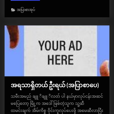
လက်ဦးဆရာ
မ”
အပြာစာအုပ်
အရသာရှိတယ် ဦးရယ် (အပြာစာပေ)
သမီးအမည် ချူ ိချူ ိလတ် ပါ နယ်မှာလုပ်ငန်းအဆင်
မပြေတော့ မြို့က အဒေါ် ဖြစ်တဲ့သူက သူ့ဆီ
ထမင်းချက် အိမ်ကိစ္စ ဝိုင်းကူလုပ်ပေးဖို့ အမေဆီလာပြီး