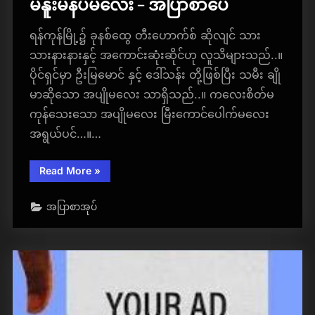
မနူးမနပ်မလေး – အပြာစာပေ
ရန်ကုန်မြို့၌ ခုနစ်ထွေ တီးဟောက်စ် ဆိုလျင် သား
သားနားနားနှင့် အကောင်းဆုံးဆိုင်ဟု လူသိများသည်..။
ပိုင်ရှင်မှာ ဦးမြမောင် နှင့် ဒေါ်သန်း တို့ဖြစ်ပြီး သမီး ချို
မာဆိုသော အပျိုမလေး သာရှိသည်..။ ကလေးစိတ်မ
ကုန်သေးသော အပျိုမလေး မြီးကောင်ပေါက်မလေး
အရွယ်ပင်…။…
“မ
Read More
»
နူး
မ
နပ်
အပြာစာအုပ်
မ
လေး
–
အပြာ
စာပေ”