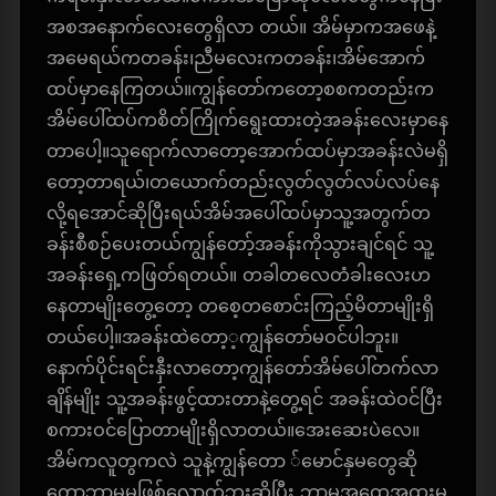
အစအနောက်လေးတွေရှိလာ တယ်။ အိမ်မှာကအဖေနဲ့
အမေရယ်ကတခန်း၊ညီမလေးကတခန်း၊အိမ်အောက်
ထပ်မှာနေကြတယ်။ကျွန်တော်ကတော့စစကတည်းက
အိမ်ပေါ်ထပ်ကစိတ်ကြိုက်ရွေးထားတဲ့အခန်းလေးမှာနေ
တာပေါ့။သူရောက်လာတော့အောက်ထပ်မှာအခန်းလဲမရှိ
တော့တာရယ်၊တယောက်တည်းလွတ်လွတ်လပ်လပ်နေ
လို့ရအောင်ဆိုပြီးရယ်အိမ်အပေါ်ထပ်မှာသူ့အတွက်တ
ခန်းစီစဉ်ပေးတယ်ကျွန်တော့်အခန်းကိုသွားချင်ရင် သူ့
အခန်းရှေ့ကဖြတ်ရတယ်။ တခါတလေတံခါးလေးဟ
နေတာမျိုးတွေ့တော့ တစေ့တစောင်းကြည့်မိတာမျိုးရှိ
တယ်ပေါ့။အခန်းထဲတော့့ကျွန်တော်မဝင်ပါဘူး။
နောက်ပိုင်းရင်းနှီးလာတော့ကျွန်တော်အိမ်ပေါ်တက်လာ
ချိန်မျိုး သူ့အခန်းဖွင့်ထားတာနဲ့တွေ့ရင် အခန်းထဲဝင်ပြီး
စကားဝင်ပြောတာမျိုးရှိလာတယ်။အေးဆေးပဲလေ။
အိမ်ကလူတွကလဲ သူနဲ့ကျွန်တော ်မောင်နှမတွေဆို
တော့ဘာမှမဖြစ်လောက်ဘူးဆိုပြီး ဘာမှအထွေအထူးမ