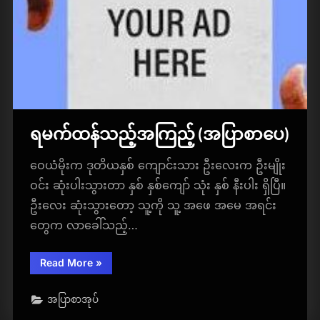
ရမက်ထန်သည့်အကြည့် (အပြာစာပေ)
ဝေယံမိုးက ဒုတိယနှစ် ကျောင်းသား ဦးလေးက ဦးမျိုး
ဝင်း ဆုံးပါးသွားတာ နှစ် နှစ်ကျော် သုံး နှစ် နီးပါး ရှိပြီ။
ဦးလေး ဆုံးသွားတော့ သူ့ကို သူ့ အဖေ အမေ အရင်း
တွေက လာခေါ်သည့်…
“ရမက်
Read More
»
ထန်
သည့်
အကြည့်
အပြာစာအုပ်
(အပြာ
စာပေ)”