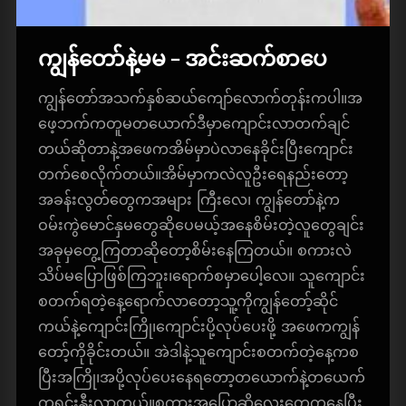
ကျွန်တော်နဲ့မမ – အင်းဆက်စာပေ
ကျွန်တော်အသက်နှစ်ဆယ်ကျော်လောက်တုန်းကပါ။အ
ဖေ့ဘက်ကတူမတယောက်ဒီမှာကျောင်းလာတက်ချင်
တယ်ဆိုတာနဲ့အဖေကအိမ်မှာပဲလာနေခိုင်းပြီးကျောင်း
တက်စေလိုက်တယ်။အိမ်မှာကလဲလူဦးရေနည်းတော့
အခန်းလွတ်တွေကအများ ကြီးလေ၊ ကျွန်တော်နဲ့က
ဝမ်းကွဲမောင်နှမတွေဆိုပေမယ့်အနေစိမ်းတဲ့လူတွေချင်း
အခုမှတွေ့ကြတာဆိုတော့စိမ်းနေကြတယ်။ စကားလဲ
သိပ်မပြောဖြစ်ကြဘူး၊ရောက်စမှာပေါ့လေ။ သူကျောင်း
စတက်ရတဲ့နေ့ရောက်လာတော့သူ့ကိုကျွန်တော့်ဆိုင်
ကယ်နဲ့ကျောင်းကြို၊ကျောင်းပို့လုပ်ပေးဖို့ အဖေကကျွန်
တော့်ကိုခိုင်းတယ်။ အဲဒါနဲ့သူကျောင်းစတက်တဲ့နေ့ကစ
ပြီးအကြို၊အပို့လုပ်ပေးနေရတော့တယောက်နဲ့တယေက်
ကရင်းနှီးလာတယ်။စကားအပြောဆိုလေးတွေကနေပြီး