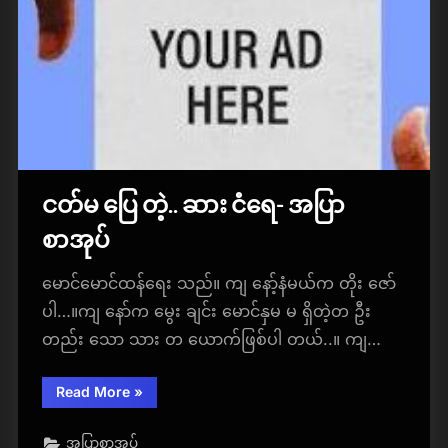
ငတ်မ ပြေ တဲ့.. ဆား ငံရေ- အပြာ
စာအုပ်
မောင်မောင်ထန်ရေး သည်။ ကျ နော့်နံမယ်က တိုး ဇော်
ပါ…။ကျ နော်က မွေး ချင်း မောင်နှမ မ ရှိတဲ့တ ဦး
တည်း သော သား တ ယောက်ဖြစ်ပါ တယ်..။ ကျ…
“ငတ်
Read More
»
မ
ပြေ
တဲ့..
အပြာစာအုပ်
ဆား