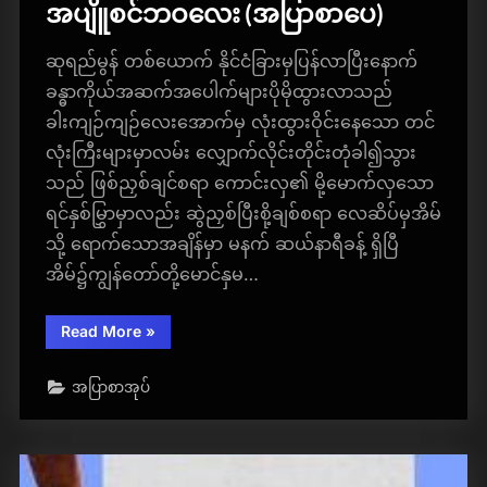
အပျိူစင်ဘဝလေး (အပြာစာပေ)
ဆုရည်မွန် တစ်ယောက် နိုင်ငံခြားမှပြန်လာပြီးနောက်
ခန္ဓာကိုယ်အဆက်အပေါက်များပိုမိုထွားလာသည်
ခါးကျဉ်ကျဉ်လေးအောက်မှ လုံးထွားဝိုင်းနေသော တင်
လုံးကြီးများမှာလမ်း လျှောက်လိုင်းတိုင်းတုံခါ၍သွား
သည် ဖြစ်ညှစ်ချင်စရာ ကောင်းလှ၏ မို့မောက်လှသော
ရင်နှစ်မြွှာမှာလည်း ဆွဲညှစ်ပြီးစို့ချစ်စရာ လေဆိပ်မှအိမ်
သို့ ရောက်သောအချိန်မှာ မနက် ဆယ်နာရီခန့် ရှိပြီ
အိမ်၌ကျွန်တော်တို့မောင်နှမ…
“အ
Read More
»
ပျိူ
စင်
ဘဝ
အပြာစာအုပ်
လေး
(အပြာ
စာပေ)”