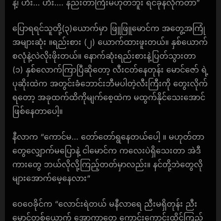
နဲ့၊ ဟီး… ဟီး…. နည်းတာကြီးမဟုတ်ဘူး ရင်ခုန်လိုက်တာ”
ပြောရရင်သူတို့(၃)ယောက်မှာ ဖြူဖြူမောင်က အတွေ့အကြုံ
အများဆုံး ။ရည်းစား (၂) ယောက်ထားဖူးတယ်။ နှစ်ယောက်
စလုံနဲ့လဲလိုးဖိုးတယ်။ နောက်ဆုံးရည်းစားနဲ့ပြတ်သွားတာ
(၁) နှစ်လောက်ကြာပြီဆိုတော့ လီးငတ်နေတုန်း မောင်ဇော် ရဲ့
ပုဆိုးထဲက အတွင်းခံဘောင်းဘီမပါတဲ့လီးကြီးကို တွေးလိုက်
ရတော့ အခုထက်ထိကိုမျက်စေ့ထဲက မထွက်နိုင်သေးအောင်
ဖြစ်နေတာပေါ့။
နီလာက “ကောင်မ… တော်တော်ရွနေတယ်ပေါ့ ။ မဟုတ်တာ
တွေလျှောက်မပြောနဲ့ ငါမောင်က ကလေးပဲရှိသေးတာ အဲဒီ
ကားတွေ ဘယ်လိုလို့ကြည့်တတ်မှာလည်း။ နင်တို့ဘဲတွေလို
များအောက်မေ့နေလား“
ဝေဝေခိုင်က “လောင်းရဲတယ် မနီလာရေ ညီးမရှိတုန်း ညီး
မောင်တစ်ယောက် အောကာတွေ ကောင်းကောင်းထိုင်ကြည့်