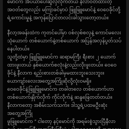
မောင်က အိပ်ယာပေါ်ဆွဲလှဲလိုက်တယ် နီလာဝတ်ထားတဲ့
အဝတ်တွေလည်း မကြာခင်မှာပဲ ဖြူဖြူမောင်နဲ့ ဝေဝေခိုင်တို့
ရဲ့ကောင်းမှုနဲ့ အကုန်ပြောင်တလင်းခါသွားတော့တယ်။
နီလာ့အခန်းထဲက ကုတင်ပေါ်မှာ ဝစ်လှစ်စလှနဲ့ ကောင်မလေး
သုံယောက် တစ်ယောက်နဲ့တစ်ယောက် အပြန်အလှန်ပွတ်သပ်
နေပါတယ်။
သူတို့ထဲမှာ ဖြူဖြူမောင်က ဆရာမကြီး ရီးစား ၂ ယောက်
ထားဖူးတယ် နှစ်ယောက်စလုံးနဲ့လည်းလိုးဖူးတယ်။ ဝေဝေ
ခိုင်နဲ့ နီလာက ရည်းစားတစ်ခါမှမထားဘူးသေးဘူး။
ယောကျာ်းလေးအတွေ့အကြုံဆိုလို့လုံးဝမရှိ။
ဝေဝေခိုင်နဲ့ဖြူဖြူမောင်က တခါတလေ တစ်ယောက်ဟာ
တစ်ယောက်နှိုက်လိုက် ကိုင်လိုက်နဲ့ ဆန္ဒဖြေတတ်တယ်။
နီလာကတော့ အစိမ်းသက်သက်။ ဒါသူ့ရဲ့ပထမဦးဆုံး
အတွေ့အကြုံ
ဖူဖြူမောင်က “ ငါတော့ နင့်မောင်ကို အရမ်းစွဲသွားပြီနီလာ