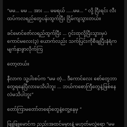
“မမ… မမ … အား …. မမရယ် …..မမ… ” လို့ ငြီးရင်း လီး
ထပ်ကလရည်တွေပန်းထွက်ပြီး ငြိမ်ကျသွားတယ်။
ခင်မောင်ဇော်လရည်ထွက်ပြီး … ဂွင်းထုလို့ပြီးသွားမှပဲ
ကောင်မလေး(၃) ယောက်လည်း သက်ပြင်းကိုစီချပြီးနံရံက
မျက်နှာခွာလိုက်ကြ
တော့တယ်။
နီလာက သူ့ပါးစပ်က “မမ တဲ့… ဒီကောင်လေး စော်တွေဘာ
တွေရနေပြီလားမသိပါဘူး … ဘယ်ကစောကြီတွေနဲ့ဖြစ်နေ
လဲမသိပါဘူး”
တော်ကြာမတော်တရော်တွေနဲ့တွေ့နေမှ ”
ဖြူဖြူမောင်က ညည်းအထင်မမှားနဲ့ မဟုတ်မလွဲရော “မမ