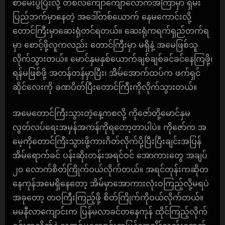
စာမေးပွဲပြီးလို့ တစ်လကျော်ကျော်လောက်အကြာမှာ ရှမ်း
ပြည်ဘက်မှာနေတဲ့ အဒေါ်တစ်ယောက် နေမကောင်းလို့
တောင်ကြီးမှာဆေးရုံတင်ရတယ်။ ဆေးရုံကရက်ရှည်တက်ရ
မှာ စောင့်ဖို့လူကလည်း တောင်ကြီးမှာ မရှိနဲ့ အမေဖြစ်သူ
လိုက်သွားတယ်။ မောင်နှမနှစ်ယောက်ချစ်ချစ်ခင်ခင်နေကြဖို့၊
ရန်မဖြစ်ဖို့ အတန်တန်မှာပြီး၊ အိမ်အောက်ထပ်က ဖက်ရှင်
ဆိုင်လေးကို ခဏပိတ်ပြီးတောင်ကြီးကိုလိုက်သွားတယ်။
အမေတောင်ကြီးသွားတဲ့နေ့ကစလို့ ကိုဇော်တို့မောင်နှမ
လွတ်လပ်ရေးအမှန်အကန်ကိုရတော့တာပါပဲ။ ကိုဇော်က အ
မေ့ကိုတောင်ကြီးသွားဖို့ကားဂိတ်လိုက်ပို့ပြီးပြီးချင်းအပြန်
အိမ်ရောက်ခင် ပန်းဆိုးတန်းအရင်ဝင် အောကားတွေ အချပ်
၂၀ လောက်စိတ်ကြိုက်ဝယ်လိုက်တယ်။ အရင်တုန်းကဆိုတ
နေကုန်အမေရှိနေတော့ အိမ်မှာအောကားလုံးဝကြည့်လို့မရပဲ
အခုတော့ တဝကြီးကြည့်ဖို့ စိတ်ကြိုက်ကိုဝယ်လိုက်တယ်။
မမနီလာကျောင်းက ပြန်မလာခင်တနေကုန် ထိုင်ကြည့်လိုက်