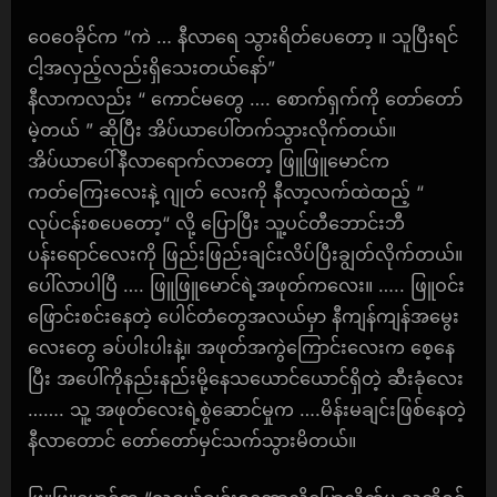
ဝေဝေခိုင်က “ကဲ … နီလာရေ သွားရိတ်ပေတော့ ။ သူပြီးရင်
ငါ့အလှည့်လည်းရှိသေးတယ်နော်”
နီလာကလည်း “ ကောင်မတွေ …. စောက်ရှက်ကို တော်တော်
မဲ့တယ် ” ဆိုပြီး အိပ်ယာပေါ်တက်သွားလိုက်တယ်။
အိပ်ယာပေါ်နီလာရောက်လာတော့ ဖြူဖြူမောင်က
ကတ်ကြေးလေးနဲ့ ဂျုတ် လေးကို နီလာ့လက်ထဲထည့် “
လုပ်ငန်းစပေတော့“ လို့ ပြောပြီး သူ့ပင်တီဘောင်းဘီ
ပန်းရောင်လေးကို ဖြည်းဖြည်းချင်းလိပ်ပြီးချွတ်လိုက်တယ်။
ပေါ်လာပါပြီ …. ဖြူဖြူမောင်ရဲ့အဖုတ်ကလေး။ ….. ဖြူဝင်း
ဖြောင်းစင်းနေတဲ့ ပေါင်တံတွေအလယ်မှာ နီကျန်ကျန်အမွေး
လေးတွေ ခပ်ပါးပါးနဲ့။ အဖုတ်အကွဲကြောင်းလေးက စေ့နေ
ပြီး အပေါ်ကိုနည်းနည်းမို့နေသယောင်ယောင်ရှိတဲ့ ဆီးခုံလေး
……. သူ့ အဖုတ်လေးရဲ့စွဲဆောင်မှုက ….မိန်းမချင်းဖြစ်နေတဲ့
နီလာတောင် တော်တော်မှင်သက်သွားမိတယ်။