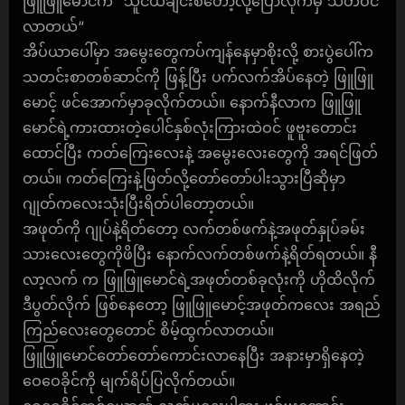
ဖြူဖြူမောင်က “သူငယ်ချင်းစတော့လို့ပြောလိုက်မှ သတိဝင်
လာတယ်“
အိပ်ယာပေါ်မှာ အမွေးတွေကပ်ကျန်နေမှာစိုးလို့ စားပွဲပေါ်က
သတင်းစာတစ်ဆာင်ကို ဖြန့်ပြီး ပက်လက်အိပ်နေတဲ့ ဖြူဖြူ
မောင့် ဖင်အောက်မှာခုလိုက်တယ်။ နောက်နီလာက ဖြူဖြူ
မောင်ရဲ့ကားထားတဲ့ပေါင်နှစ်လုံးကြားထဲဝင် ဖူဗူးတောင်း
ထောင်ပြီး ကတ်ကြေးလေးနဲ့ အမွေးလေးတွေကို အရင်ဖြတ်
တယ်။ ကတ်ကြေးနဲ့ဖြတ်လို့တော်တော်ပါးသွားပြီဆိုမှာ
ဂျုတ်ကလေးသုံးပြီးရိတ်ပါတော့တယ်။
အဖုတ်ကို ဂျုပ်နဲ့ရိတ်တော့ လက်တစ်ဖက်နဲ့အဖုတ်နှုပ်ခမ်း
သားလေးတွေကိုဖိပြီး နောက်လက်တစ်ဖက်နဲ့ရိတ်ရတယ်။ နီ
လာ့လက် က ဖြူဖြူမောင်ရဲ့အဖုတ်တစ်ခုလုံးကို ဟိုထိလိုက်
ဒီပွတ်လိုက် ဖြစ်နေတော့ ဖြူဖြူမောင့်အဖုတ်ကလေး အရည်
ကြည်လေးတွေတောင် စိမ့်ထွက်လာတယ်။
ဖြူဖြူမောင်တော်တော်ကောင်းလာနေပြီး အနားမှာရှိနေတဲ့
ဝေဝေခိုင်ကို မျက်ရိပ်ပြလိုက်တယ်။