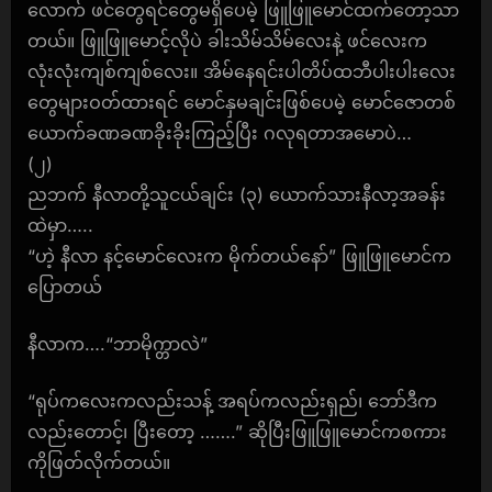
လောက် ဖင်တွေရင်တွေမရှိပေမဲ့ ဖြူဖြူမောင်ထက်တော့သာ
တယ်။ ဖြူဖြူမောင့်လိုပဲ ခါးသိမ်သိမ်လေးနဲ့ ဖင်လေးက
လုံးလုံးကျစ်ကျစ်လေး။ အိမ်နေရင်းပါတိပ်ထဘီပါးပါးလေး
တွေများဝတ်ထားရင် မောင်နှမချင်းဖြစ်ပေမဲ့ မောင်ဇောတစ်
ယောက်ခဏခဏခိုးခိုးကြည့်ပြီး ဂလုရတာအမောပဲ…
(၂)
ညဘက် နီလာတို့သူငယ်ချင်း (၃) ယောက်သားနီလာ့အခန်း
ထဲမှာ…..
“ဟဲ့ နီလာ နင့်မောင်လေးက မိုက်တယ်နော်” ဖြူဖြူမောင်က
ပြောတယ်
နီလာက….“ဘာမိုက္တာလဲ”
“ရုပ်ကလေးကလည်းသန့် အရပ်ကလည်းရှည်၊ ဘော်ဒီက
လည်းတောင့်၊ ပြီးတော့ …….” ဆိုပြီးဖြူဖြူမောင်ကစကား
ကိုဖြတ်လိုက်တယ်။