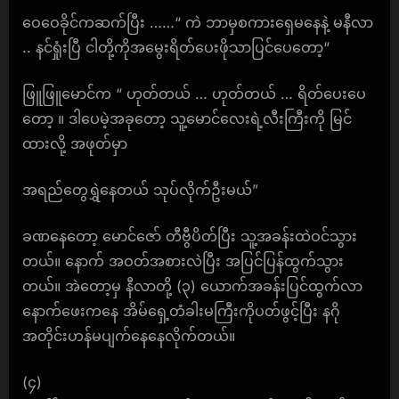
ဝေဝေခိုင်ကဆက်ပြီး ……“ ကဲ ဘာမှစကားရှေမနေနဲ့ မနီလာ
.. နင်ရှုံးပြီ ငါတို့ကိုအမွေးရိတ်ပေးဖိုသာပြင်ပေတော့“
ဖြူဖြူမောင်က “ ဟုတ်တယ် … ဟုတ်တယ် … ရိတ်ပေးပေ
တော့ ။ ဒါပေမဲ့အခုတော့ သူ့မောင်လေးရဲ့လီးကြီးကို မြင်
ထားလို့ အဖုတ်မှာ
အရည်တွေရွှဲနေတယ် သုပ်လိုက်ဦးမယ်”
ခဏနေတော့ မောင်ဇော် တီဗွီပိတ်ပြီး သူ့အခန်းထဲဝင်သွား
တယ်။ နောက် အဝတ်အစားလဲပြီး အပြင်ပြန်ထွက်သွား
တယ်။ အဲတော့မှ နီလာတို့ (၃) ယောက်အခန်းပြင်ထွက်လာ
နောက်ဖေးကနေ အိမ်ရှေ့တံခါးမကြီးကိုပတ်ဖွင့်ပြီး နဂို
အတိုင်းဟန်မပျက်နေနေလိုက်တယ်။
(၄)