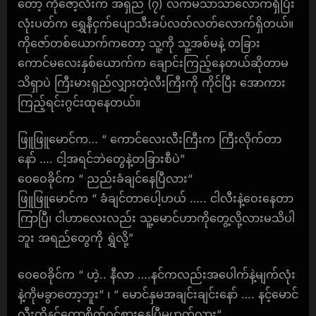
တော့ ကိုဇော့်လီးက အရှည် (၇) လက်မသာသာလောက်ရှိပြီး
လုံးပတ်က ရွှေနီငှက်ပျောသီးခပ်လတ်လတ်လောက်ရှိတယ်။
ကိုဇော်တစ်ယောက်ကတော့ သူ့ကို သူ့အစ်မနဲ့ တခြား
ကောင်မလေးနှစ်ယောက်က ချောင်းကြည့်နေတယ်ဆိုတာမ
သိရှာပဲ ကြီးမားရှည်လျှားတဲ့လီးကြီးကို ကိုင်ပြီး အောကား
ကြည့်ရင်းဂွင်းထုနေတယ်။
ဖြူဖြူမောင်က… “ ကောင်လေးလီးကြီးက ကြီးလိုက်တာ
နော် …. ငါ့အရင်ဘဲတွေနဲ့တခြားစီပဲ”
ဝေဝေခိုင်က “ ညည်းခံချင်နေပြီလား“
ဖြူဖြူမောင်က “ ခံချင်တာပေါ့ဟယ် ….. ငါလီးနဲ့ဝေးနေတာ
ကြာပြီ၊ ငါဟာလေးလည်း သူ့မောင်ဟာကိုတွေ့လို့လားမသိပါ
ဘူး အရည်တွေကို ရွှဲလို့”
ဝေဝေခိုင်က “ ဟဲ့.. နီလာ ….နင်ကလည်းအပေါက်နဲ့မျက်လုံး
နဲ့ကိုမခွာတော့ဘူး“ ၊ “ မောင်နှမအချင်းချင်းနော် …. နင့်မောင်
လီးကိုနင်ကောစိတ်ဝင်စားနေပြီမဟုတ်လား“