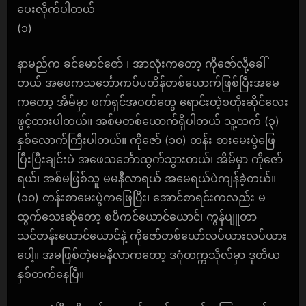
ပေးလိုက်ပါတယ်
(၁)
နာမည်က ခင်မောင်ဇော် ၊ အာလုံးကတော့ ကိုဇော်လို့ခေါ်
တယ် အဖေကသင်္ဘောကပ်ပတိန်တစ်ယောက်ဖြစ်ပြီးအမေ
ကတော့ အိမ်မှာ ဖက်ရှင်အဝတ်တွေ ရောင်းတဲ့စတိုးဆိုင်လေး
ဖွင့်ထားပါတယ်။ အစ်မတစ်ယောက်ရှိပါတယ် သူ့ထက် (၃)
နှစ်လောက်ကြီးပါတယ်။ ကိုဇော် (၁၀) တန်း စားမေးပွဲဖြေ
ပြီးပြီးချင်းပဲ အဖေသင်္ဘောထွက်သွားတယ်၊ အိမ်မှာ ကိုဇော်
ရယ်၊ အစ်မဖြစ်သူ မမနီလာရယ် အမေရယ်ပဲကျန်ခဲ့တယ်။
(၁၀) တန်းစာမေးပွဲကဖြေပြီး၊ အောင်စာရင်းကလည်း မ
ထွက်သေးဆိုတော့ စပီကင်ယောင်ယောင်၊ ကွန်ပျူတာ
သင်တန်းယောင်ယောင်နဲ့ ကိုဇော်တစ်ယော်လပ်ယားလပ်ယား
ပေါ့။ အမဖြစ်တဲ့မမနီလာကတော့ ဒဂုံတက္ကသိုလ်မှာ ဒုတိယ
နှစ်တက်နေပြီ။