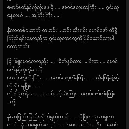
မောင်ဇော်နင့်ကိုလိုးနေပြီ …. မောင်ဇော့ဟာကြီး ….. ဂွင်းထု
နေတယ် …. အကြီးကြီး …..”
နီလာတစ်ယောက် တဟင်း ..ဟင်း ညီးရင်း မောင်ဇော် တီဗွီ
ကြည့်ရင်းနေ့လည်က ဂွင်းထုတာတွေကိုမြင်ယောင်လာပါ
တော့တယ်။
ဖြူဖြူမောင်ကလည်း …. “စိတ်နှစ်ထား … နီလာ …. မောင်
ဇော်နင့်ကိုလိုးနေပြီ
မောင်ဇော့်လီးကြီး ….. မောင်ဇော့လီးကြီး …… လီးကြီးနဲ့နင့်
ကိုလိုးနေပြီး …….”
လိုက်ရွတ်နီလာ ….မောင်ဇော့်လီးကြီး ..မောင်ဇော်လီးကြီး
..လို့
နီလာဖြည်းဖြည်းလိုက်ရွတ်တယ် …… ပိုပြီးအရသာရှိလာ
တယ်။ နီလာမရှက်တော့ပါ …. “အား …ဟင်း… ရှီး …မောင်