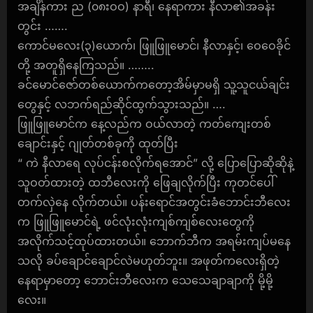
အချိန်ကား ည (၀၈းဝဝ) နာရီ၊ နေရာကား နီလာ၏အခန်း
တွင်း …….
ကောင်မလေး(၃)ယောက်၊ ဖြူဖြူမောင်၊ နီလာနှင့်၊ ဝေဝေခိုင်
တို့ အတူရှိနေကြသည်။ ……..
ခင်မောင်ဇော်တစ်ယောက်ကတော့အိမ်မှာမရှိ သူ့သူငယ်ချင်း
တွေနှင့် လဘက်ရည်ဆိုင်ထွက်သွားသည်။ ….
ဖြူဖြူမောင်က နေ့လည်က ဝယ်လာတဲ့ ကတ်ကျေးတစ်
ချောင်းနှင့် ဂျုတ်တစ်ခုကို ထုတ်ပြီး
“ ကဲ နီလာရေ လုပ်ငန်းစလိုက်ရအောင်” လို့ ပြောပြောဆိုဆိုနဲ့
သူဝတ်ထားတဲ့ ထဘီလေးကို ဖြေချလိုက်ပြီး ကုတင်ပေါ်
တက်လှဲနေ လိုက်တယ်။ ပန်းရောင်အတွင်းခံဘောင်းဘီလေး
က ဖြူဖြူမောင်ရဲ့ ဖင်လုံးလုံးကျစ်ကျစ်လေးတွေကို
အလိုက်သင့်ထုပ်ထားတယ်။ ဘောက်ဘီက အရမ်းကျပ်မနေ
သလို ခပ်ချောင်ချောင်လဲမဟုတ်ဘူး။ အဖုတ်ကလေးရှိတဲ့
နေရာမှာတော့ ဘောင်းဘီလေးက သေသေချာချာကို မို့မို့
လေး။