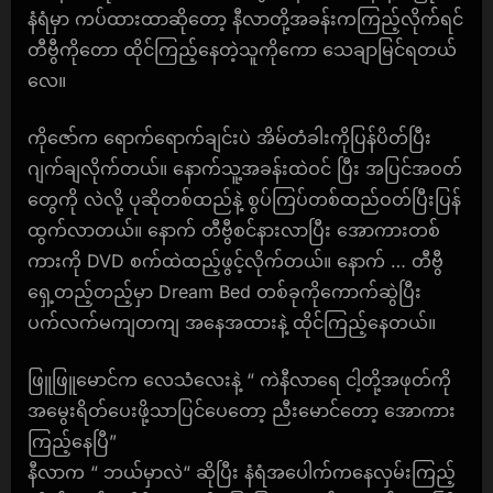
နံရံမှာ ကပ်ထားထာဆိုတော့ နီလာတို့အခန်းကကြည့်လိုက်ရင်
တီဗွီကိုတော ထိုင်ကြည့်နေတဲ့သူကိုကော သေချာမြင်ရတယ်
လေ။
ကိုဇော်က ရောက်ရောက်ချင်းပဲ အိမ်တံခါးကိုပြန်ပိတ်ပြီး
ဂျက်ချလိုက်တယ်။ နောက်သူ့အခန်းထဲဝင် ပြီး အပြင်အဝတ်
တွေကို လဲလို့ ပုဆိုတစ်ထည်နဲ့ စွပ်ကြပ်တစ်ထည်ဝတ်ပြီးပြန်
ထွက်လာတယ်။ နောက် တီဗွီစင်နားလာပြီး အောကားတစ်
ကားကို DVD စက်ထဲထည့်ဖွင့်လိုက်တယ်။ နောက် … တီဗွီ
ရှေ့တည့်တည့်မှာ Dream Bed တစ်ခုကိုကောက်ဆွဲပြီး
ပက်လက်မကျတကျ အနေအထားနဲ့ ထိုင်ကြည့်နေတယ်။
ဖြူဖြူမောင်က လေသံလေးနဲ့ “ ကဲနီလာရေ ငါ့တို့အဖုတ်ကို
အမွေးရိတ်ပေးဖို့သာပြင်ပေတော့ ညီးမောင်တော့ အောကား
ကြည့်နေပြီ”
နီလာက “ ဘယ်မှာလဲ“ ဆိုပြီး နံရံအပေါက်ကနေလှမ်းကြည့်