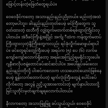
ဖြောင့်တန်းတဲ့ခြေတံတွေရယ်ပဲ။
ဝေဝေခိုင်ကတော့ အသားနည်းနည်းညိုတယ်။ မည်းတဲ့အထဲ
တော့မပါဘူး၊ ခါးနည်းနည်းတုတ်ပေမဲ့ ဖင်ကြီးတွေက သူ
ဝတ်ထားတဲ့ ထဘီကို လျှံထွက်မတက်တစ်ရစ်ထွားကြိုင်းလှ
ပါတယ်။ အဲဒီဖင်ကြီးနဲ့အပြိုင် အင်္ကျ ီထဲက ကန်ထွက်မတပ်
ကြီးထွားလှတဲ့နို့ကြီးတွေကလည်း ရင်ခုံလှိုက်မောဖွယ်ရာပါ
ပဲ။ ဖင်တွေရင်တွေကြီးပေမဲ့ အရပ်က (၅) ပေ (၆) လက်မ
ကျော်ကျော်လောက်ရှိတော့ အရမ်းအကြည့်ရမရိုင်းဘူးပေါ။
ဂျနီဖာလိုပဇနဲ့တောင်ခပ်ဆင်ဆင်ပါပဲ။ အပေါ်နှုပ်ခမ်းလေး
နည်းနည်းတိုလို့ ပါးစပ်ကလေးက ဟသယောင်ယောင်ဖြစ်နေ
ပေမဲ့ ရွန်းလက်တောက်ပတဲ့ မျက်လုံးကြီးတွေနဲ့ ပေါင်းစပ်
လိုက်တော့ အလွန် ညှို့ယူအားကောင်းတဲ့ မျက်နှာပါလားလို့
မြင်သူတိုင်းမှတ်ချက်ချရလောက်ပါတယ်။
နီလာကတော့ အသားဖြူဖြူ ခပ်သွယ်သွယ်၊ ဝေဝေခိုင်