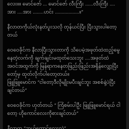
လေး။။ မောင်ဇော် … မောင်ဇော် လီးကြီး ……လီးကြီး ….
အား ….အား ……..ဟင်း ………………။”
နီလာတကိုယ်လုံးနတ်ပူးသလို တုန်ယင်ပြီး ပြီးသွားပါတော့
တယ်
ဝေဝေခိုင်က နီလာပြီးသွားတာကို သိပေမဲ့အဖုတ်ထဲထည့်မွေ
နေတဲ့လက်ကို ချက်ချင်းမထုတ်သေးဘူး ….အဖုတ်ထဲ
အဝင်အထွက်ကို မြန်ရာကနေတဖြည်းဖြည်းအရှိန်လျှော့ပြီး
တော့်မှ ထုတ်လိုက်ပါတော့တယ်။
ဖြူဖြူမောင်က “ငါတော့ဒီလိုမျိုးမပီးချင်ဘူး အစစ်နဲ့ပဲပြီး
ချင်တယ်“
ဝေဝေခိုင်က ဟုတ်တယ် “ ကြံစမ်းပါဦး ဖြူဖြူမောင်ရယ် ငါ
တော့ ဟိုကောင်လေးကိုစားချင်တယ်“
နီလာက “ဘယ်ကောင်လေးလဲ“