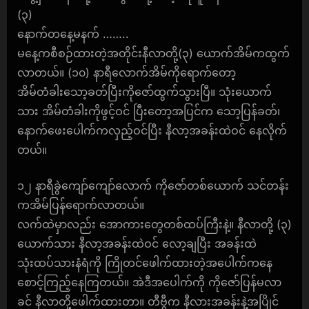
(၃)
နောက်တနေ့မနက် ……..
မနေ့ကစီစဉ်ထားတဲ့အတိုင်းနီလာတို့(၃) ယောက်အိမ်ကထွက်
လာတယ်။ (၁၀) နာရီလောက်အိမ်ကိုရောက်တော့
အိမ်တံခါးသော့ခတ်ပြီးကိုဇော်ထွက်သွားပြီ။ သုံးယောက်
သား အိမ်တံခါးကိုဖွင့်ဝင် ပြီးတော့အပြင်က သော့ပြန်ခတ်၊
နောက်ဖေးပေါက်ကလှည့်ဝင်ပြီး နီလာ့အခန်းထဲဝင် နေလိုက်
တယ်။
၁၂ နာရီခွဲကျော်ကျော်လောက် ကိုဇော်တစ်ယောက် သင်တန်း
ကအိမ်ပြန်ရောက်လာတယ်။
လက်ထဲမှာလည်း အောကားတွေတစ်ထပ်ကြီးနဲ့။ နီလာတို့ (၃)
ယောက်သား နီလာ့အခန်းထဲဝင် လော့ချပြီး အခန်းထဲ
သုံးထပ်သားနံရံကို ကြိုတင်ဖေါက်ထားတဲ့အပေါက်ကနေ
စောင့်ကြည့်နေကြတယ်။ အဲဒီအပေါက်ကို ကိုဇော်ပြန်မလာ
ခင် နီလာတို့ဖေါက်ထားတာ။ တီဗွီက နီလားအခန်းနဲ့အပြိုင်