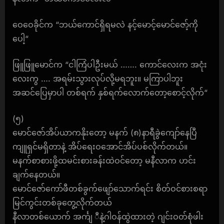
ဝေဝေခိုင်က “ဘယ်ကောင်ရှိရမလဲ နင့်မောင့်မောင်ဇော့်ကို
ပေါ့“
ဖြူဖြူမောင်က “ငါကြံပါဦးမယ် ……. ကောင်လေးက အငုံး
လေးကွ …. အရမ်းသွားလုပ်လို့မရဘူး။ မကြာပါဘူး
အဆင်ပြေမှာပါ တစ်ရက် နှစ်ရက်လောက်တော့စောင့်လိုက်“
(၅)
မောင်ဇော်အိပ်ယာကနိုးတော့ မနက် (၈)နာရီခွဲကျော်နေပြီ
ကျူရှင်မရှိတာနဲ့ အိပ်ရေးဝအောင်အိပ်ပစ်လိုက်တယ်။
မနက်စာစားဖို့ထမင်းစားခန်းထဲဝင်တော့ မနီလာက ဟင်း
ချက်နေတယ်။
မောင်ဇော်ကော်ဖီတစ်ခွက်ဖျော်သောက်ရင်း စိတ်ဝင်စားစရာ
မြင်ကွင်းတစ်ခုတွေ့လိုက်တယ်
နီလာတစ်ယောက် အင်္ကျ ီနဲ့ဂါဝန်ထွဲထားတဲ့ ဂျင်းဝတ်စုံဖါး