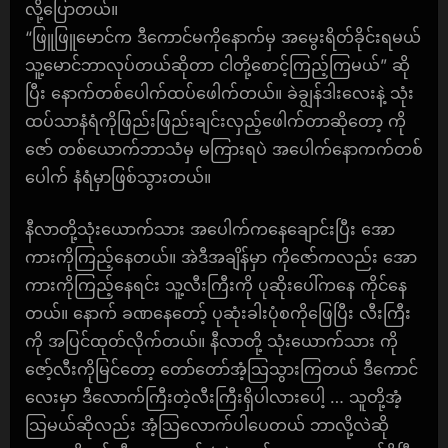
လို့ပြောတယ်။
“ဖြူဖြူမောင်က ဒီကောင်မကိုနောက်မှ အမွေးရိတ်ခိုင်းရမယ်
သူ့မောင်ဘာလုပ်တယ်ဆိုတာ ငါတို့စောင့်ကြည့်ကြမယ်” ဆို
ပြီး နောက်တစ်ပေါက်ထပ်ဖေါက်တယ်။ ခဲချွန်ဒါးလေးနဲ့ သုံး
ထပ်သာနံရံကိုဖြည်းဖြည်းချင်းလှည့်ဖေါက်တာဆိုတော့ ကို
ဇော် တစ်ယောက်ဘာသံမှ မကြားရပဲ အပေါက်နောကက်တစ်
ပေါက် နံရံမှာဖြစ်သွားတယ်။
နီလာတို့သုံးယောက်သား အပေါက်ကနေချောင်းပြီး အော
ကားကိုကြည့်နေတယ်။ အဲဒီအချိန်မှာ ကိုဇော်ကလည်း အော
ကားကိုကြည့်နေရင်း သူ့လီးကြီးကို ပုဆိုးပေါ်ကနေ ကိုင်နေ
တယ်။ နောက် ခဏနေတော့် ပုဆုံးခါးပုံစကိုဖြေပြီး လီးကြီး
ကို အပြင်ထုတ်လိုက်တယ်။ နီလာတို့ သုံးယောက်သား ကို
ဇော့်လီးကိုမြင်တော့ တော်တော်အံ့သြသွားကြတယ် ဒီကောင်
လေးမှာ ဒီလောက်ကြီးတဲ့လီးကြီးရှိပါလားပေါ့ … သူတို့အံ့
သြမယ်ဆိုလည်း အံ့သြလောက်ပါပေတယ် ဘာလို့လဲဆို