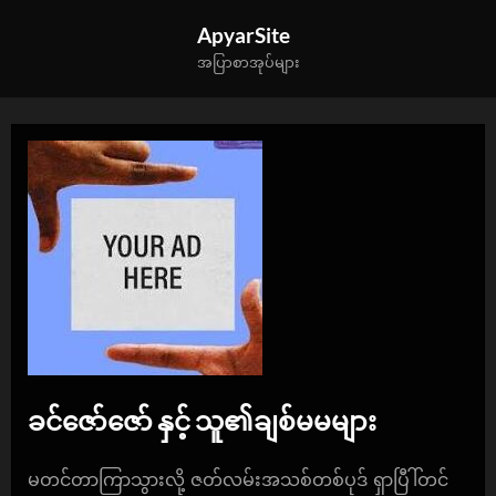
Skip
ApyarSite
to
အပြာစာအုပ်များ
content
ခင်ဇော်ဇော် နှင့် သူ၏ချစ်မမများ
By
Posted
apyarkg
October 13, 2024
မတင်တာကြာသွားလို့ ဇတ်လမ်းအသစ်တစ်ပုဒ် ရှာပြီါ်တင်
on