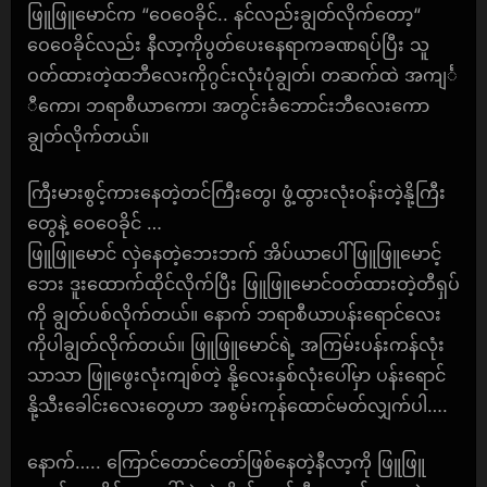
ဖြူဖြူမောင်က “ဝေဝေခိုင်.. နင်လည်းချွတ်လိုက်တော့“
ဝေဝေခိုင်လည်း နီလာ့ကိုပွတ်ပေးနေရာကခဏရပ်ပြီး သူ
ဝတ်ထားတဲ့ထဘီလေးကိုဂွင်းလုံးပုံချွတ်၊ တဆက်ထဲ အကျင်္
ီကော၊ ဘရာစီယာကော၊ အတွင်းခံဘောင်းဘီလေးကော
ချွတ်လိုက်တယ်။
ကြီးမားစွင့်ကားနေတဲ့တင်ကြီးတွေ၊ ဖွံ့ထွားလုံးဝန်းတဲ့နို့ကြီး
တွေနဲ့ ဝေဝေခိုင် …
ဖြူဖြူမောင် လှဲနေတဲ့ဘေးဘက် အိပ်ယာပေါ်ဖြူဖြူမောင့်
ဘေး ဒူးထောက်ထိုင်လိုက်ပြီး ဖြူဖြူမောင်ဝတ်ထားတဲ့တီရှပ်
ကို ချွတ်ပစ်လိုက်တယ်။ နောက် ဘရာစီယာပန်းရောင်လေး
ကိုပါချွတ်လိုက်တယ်။ ဖြူဖြူမောင်ရဲ့ အကြမ်းပန်းကန်လုံး
သာသာ ဖြူဖွေးလုံးကျစ်တဲ့ နို့လေးနှစ်လုံးပေါ်မှာ ပန်းရောင်
နို့သီးခေါင်းလေးတွေဟာ အစွမ်းကုန်ထောင်မတ်လျှက်ပါ….
နောက်….. ကြောင်တောင်တော်ဖြစ်နေတဲ့နီလာ့ကို ဖြူဖြူ