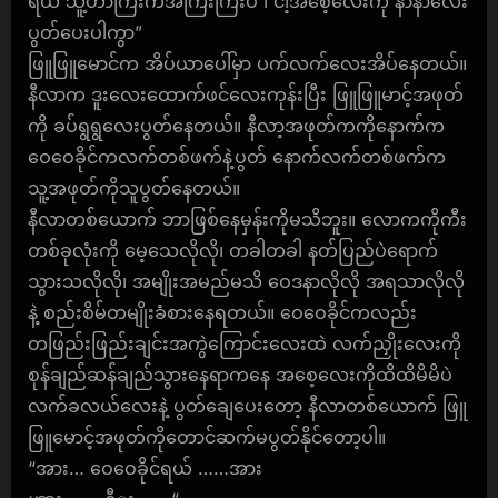
ရယ် သူ့ဟာကြီးကအကြီးကြီးပဲ ၊ ငါ့အစေ့လေးကို နာနာလေး
ပွတ်ပေးပါကွာ”
ဖြူဖြူမောင်က အိပ်ယာပေါ်မှာ ပက်လက်လေးအိပ်နေတယ်။
နီလာက ဒူးလေးထောက်ဖင်လေးကုန်းပြီး ဖြူဖြူမာင့်အဖုတ်
ကို ခပ်ရွရွလေးပွတ်နေတယ်။ နီလာ့အဖုတ်ကကိုနောက်က
ဝေဝေခိုင်ကလက်တစ်ဖက်နဲ့ပွတ် နောက်လက်တစ်ဖက်က
သူ့အဖုတ်ကိုသူပွတ်နေတယ်။
နီလာတစ်ယောက် ဘာဖြစ်နေမှန်းကိုမသိဘူး။ လောကကိုကီး
တစ်ခုလုံးကို မေ့သေလိုလို၊ တခါတခါ နတ်ပြည်ပဲရောက်
သွားသလိုလို၊ အမျိုးအမည်မသိ ဝေဒနာလိုလို အရသာလိုလို
နဲ့ စည်းစိမ်တမျိုးခံစားနေရတယ်။ ဝေဝေခိုင်ကလည်း
တဖြည်းဖြည်းချင်းအကွဲကြောင်းလေးထဲ လက်ညှိုးလေးကို
စုန်ချည်ဆန်ချည်သွားနေရာကနေ အစေ့လေးကိုထိထိမိမိပဲ
လက်ခလယ်လေးနဲ့ ပွတ်ချေပေးတော့ နီလာတစ်ယောက် ဖြူ
ဖြူမောင့်အဖုတ်ကိုတောင်ဆက်မပွတ်နိုင်တော့ပါ။
“အား… ဝေဝေခိုင်ရယ် ……အား