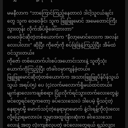
မမနီလာက “ဘာကြောင်ကြည့်နေတာလဲ ဒါငါ့သူငယ်ချင်း
တွေ သူက ဝေဝေခိုင်၊ သူက ဖြူဖြူမောင် အမေတောင်ကြီး
သွားတုန်း လိုက်အိပ်ဖို့ခေါ်ထားတာ”
ဝေဝေခိုင်ဆိုတဲ့တစ်ယောက်က “နီလာ့မောင်လေးက အလန်း
လေးပါလား” ဆိုပြီး ကိုဇော့်ကို စပ်ဖြဲဖြဲနဲ့ကြည့်ပြီး အိမ်ထဲ
ဝင်သွားတယ်။
ကိုဇော် တစ်ယောက်ပါးစပ်အဟောင်းသားနဲ့ သူတို့သုံး
ယောက်ကိုကြည့်ပြီး တံခါးဝမှာကျန်ခဲ့တယ်။
ဖြူဖြူမောင်ဆိုတဲ့တစ်ယောက်က အသားဖြူဖြူပိန်ပိန်သွယ်
သွယ် အရပ်(၅) ပေ (၄)လက်မလောက်ရှိမယ်ထင်တယ်။
မျက်နှာလေးကချစ်စရာ၊ ပြုံးလိုက်ရင်သွားတက်လေးတွေနဲ့၊
ဖင်တွေရင်တွေကတော့ ခပ်သေးသေးပဲ ဒါပေမဲ့ မို့သင့်တဲ့
နေရာမှာမို့ မောက်သင့်တဲ့နေရာမှာမောက် နဲ့ငါးရန့်ကိုလုံးလေး
လို့ပြောရမလားပဲ။ သူ့မှာအထူးခြားဆုံးက ခါးသေးသေး
လေးနဲ့ အတူ လုံးကျစ်လှပတဲ့ ဖင်လေးတွေရယ် ရှည်လျှား