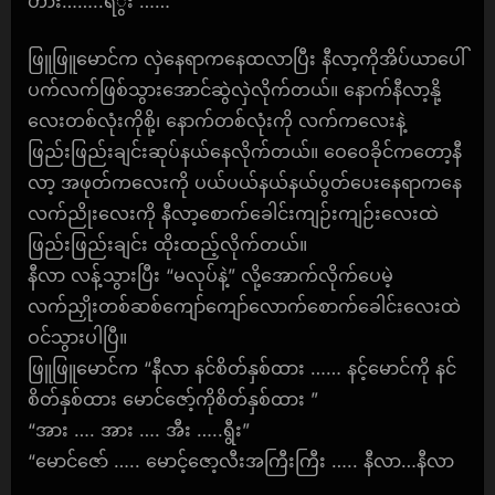
ဟား……..ရီွး ……“
ဖြူဖြူမောင်က လှဲနေရာကနေထလာပြီး နီလာ့ကိုအိပ်ယာပေါ်
ပက်လက်ဖြစ်သွားအောင်ဆွဲလှဲလိုက်တယ်။ နောက်နီလာ့နို့
လေးတစ်လုံးကိုစို့၊ နောက်တစ်လုံးကို လက်ကလေးနဲ့
ဖြည်းဖြည်းချင်းဆုပ်နယ်နေလိုက်တယ်။ ဝေဝေခိုင်ကတော့နီ
လာ့ အဖုတ်ကလေးကို ပယ်ပယ်နယ်နယ်ပွတ်ပေးနေရာကနေ
လက်ညိုးလေးကို နီလာ့စောက်ခေါင်းကျဉ်းကျဉ်းလေးထဲ
ဖြည်းဖြည်းချင်း ထိုးထည့်လိုက်တယ်။
နီလာ လန့်သွားပြီး “မလုပ်နဲ့” လို့အောက်လိုက်ပေမဲ့
လက်ညှိုးတစ်ဆစ်ကျော်ကျော်လောက်စောက်ခေါင်းလေးထဲ
ဝင်သွားပါပြီ။
ဖြူဖြူမောင်က “နီလာ နင်စိတ်နှစ်ထား …… နင့်မောင်ကို နင်
စိတ်နှစ်ထား မောင်ဇော့်ကိုစိတ်နှစ်ထား ”
“အား …. အား …. အီး …..ရွီး”
“မောင်ဇော် ….. မောင့်ဇော့လီးအကြီးကြီး ….. နီလာ…နီလာ
…