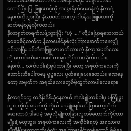
ဝေဝေခိုင်တစ်ယောက် လက်မနှေးပါဘူး ဖင်ဗူးတောင်း
ထောင်ပြီး ဖြူဖြူမောင့်ကို အမွေးရိတ်ပေးနေဲတဲ့ နီလာရဲ့
နောက်ကိုသွားပြီး နီလာဝတ်ထားတဲ့ ဂါဝန်အဖြူလေးကို
ဆတ်ခနဲလှန်လိုက်တယ်။
နီလာရုတ်တရက်လန့်သွားပြီး “ဟဲ့ ….” လို့ပဲပြောရသေးတယ်
ဝေဝေခိုင့်လက်က နီလာပေါင်နှစ်လုံးကြားနောက်ကနေလျှို
ဝင်လာပြီး ပင်တီအဖြူလေးဝတ်ထားတဲ့ နီလာ့အဖုတ်လေး
ကို ဘောင်းဘီလေးပေါ် ကအုပ်ကိုင်ထားလိုက်တယ်။
နောက်… လက်ဖဝါးနဲ့အုပ်ထားပြီး တော့ အဖုတ်ကလေးကို
ဘောင်းဘီပေါ်ကနေ ဖွဖွလေး ပွတ်ချေပေးနေတယ်။ ခဏနေ
တော့ အဖုတ်က အရည်လေးတွေစိမ့်ထွက်လာပါလေရော။
နီလာရင်တွေ တဒိန်းဒိန်းခုံနေတယ် အဲဒါမျိုးတစ်ခါမှ မကြုံဖူး
ဘူး။ ကိုယ့်အဖုတ်ကို ကိုယ် ရေချိုးရင်ဆပ်ပြာတော့တိုက်
ဆေးတာပဲ ဒါပေမဲ့ အခုလိုမျိုးတခြားလူတစ်ယောက်ကိုင်တာ
မျိုးနဲ့ မတူဘူး။ အဖုတ်ကလေးကို အကိုင်ခံရတဲ့ အရသာက
ချိုအီပြီးတော့တကိုယ်လုံး အကြောပေါင်းတစ်ထောင် စိမ့်နေ