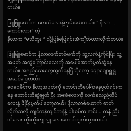
တယ်။
ဖြူဖြူမောင်က လေသံလေးနဲ့လှမ်းမေးတယ်။ “ နီလာ …
ကောင်းလား“ တဲ့
နီလာက “မသိဘူး “ လို့ပြန်ဖြေရင်းအံကျိတ်ထားလိုက်တယ်။
ဖြူဖြူမောင်က နီလာလက်တစ်ဖက်ကို သူ့လက်နဲ့ကိုင်ပြီး သူ့
အဖုတ် အကွဲကြောင်းလေးကို အပေါ်အောက်ပွတ်ဆွဲနေ
တယ်။ အရည်လေးတွေထွက်နေပြီဆိုတော့ ချောချောရှူရှူ
အဆင်ပြေတယ်။
ဝေဝေခိုင်က နီလာ့အဖုတ်ကို ဘောင်းဘီပေါ်ကနေပွတ်ရင်းက
နေ ဘောင်းဘီဆွဲချွတ်ပြီး အစေံလေးကို လက်ခလည်ထိပ်
လေးနဲ့ ဖိပြီးပွတ်ပါတော့တယ်။ နီလာတစ်ယောက် ဓာတ်
လိုက်သလို ကျင်ကနဲကျင်ကနဲနဲ့ ပါးစပ်က အင်း… ကနဲ ညီး
သံလေး တိုးတိုးလျှလျှ လေးတောင်ထွက်သွားတယ်။