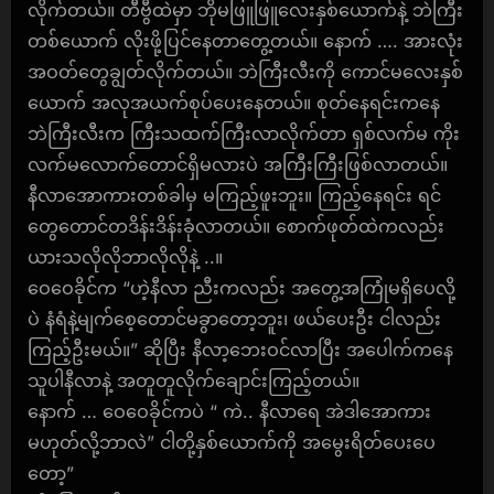
လိုက်တယ်။ တီဗွီထဲမှာ ဘိုမဖြူဖြူလေးနှစ်ယောက်နဲ့ ဘဲကြီး
တစ်ယောက် လိုးဖို့ပြင်နေတာတွေ့တယ်။ နောက် …. အားလုံး
အဝတ်တွေချွတ်လိုက်တယ်။ ဘဲကြီးလီးကို ကောင်မလေးနှစ်
ယောက် အလုအယက်စုပ်ပေးနေတယ်။ စုတ်နေရင်းကနေ
ဘဲကြီးလီးက ကြီးသထက်ကြီးလာလိုက်တာ ရှစ်လက်မ ကိုး
လက်မလောက်တောင်ရှိမလားပဲ အကြီးကြီးဖြစ်လာတယ်။
နီလာအောကားတစ်ခါမှ မကြည့်ဖူးဘူး။ ကြည့်နေရင်း ရင်
တွေတောင်တဒိန်းဒိန်းခုံလာတယ်။ စောက်ဖုတ်ထဲကလည်း
ယားသလိုလိုဘာလိုလိုနဲ့ ..။
ဝေဝေခိုင်က “ဟဲ့နီလာ ညီးကလည်း အတွေ့အကြုံမရှိပေလို့
ပဲ နံရံနဲ့မျက်စေ့တောင်မခွာတော့ဘူး၊ ဖယ်ပေးဦး ငါလည်း
ကြည့်ဦးမယ်။” ဆိုပြီး နီလာ့ဘေးဝင်လာပြီး အပေါက်ကနေ
သူပါနီလာနဲ့ အတူတူလိုက်ချောင်းကြည့်တယ်။
နောက် … ဝေဝေခိုင်ကပဲ “ ကဲ.. နီလာရေ အဲဒါအောကား
မဟုတ်လို့ဘာလဲ” ငါတို့နှစ်ယောက်ကို အမွေးရိတ်ပေးပေ
တော့”