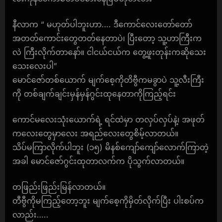
နီလာက “ မဟုတ်ပါဘူးဟာ…. ဒီကောင်လေးတော်တော်
အတတ်ကောင်းတွေတတ်နေတာပဲ၊ ပြီးတော့ သူ့ဟာကြီးက
လဲ ကြီးလိုက်တာနော်။ ငါငယ်ငယ်က တွေ့ဖူးတုန်းကဆိုသေး
သေးလေးပါ”
မောင်ဇော်တစ်ယောက် မျက်စေ့ကိုတိဗွီကမခွာပဲ သူ့လီးကြီး
ကို တစ်ချက်ချင်းမှန်မှန်ဂွင်းထုနေတာကိုကြည့်ရင်း
ကောင်မလေးသုံးယောက်ရဲ့ ရင်ထဲမှာ တလှပ်လှပ်နဲ့၊ အဖုတ်
ကလေးတွေမှာလေး အရည်လေးတွေစိမ့်လာတယ်။
သိပ်မကြာလိုက်ပါဘူး (၁၅) မိနစ်ကျော်ကျော်လောက်ကြာတဲ့
အခါ မောင်ဇော်ဂွင်းထုတာလက်က ပိုသွက်လာတယ်။
တဖြည်းဖြည်းမြန်လာတယ်။
တီဗွီကိုမကြည့်တော့ဘူး မျက်စေ့ကိုမှိတ်လိုက်ပြီး ပါးစပ်က
လာည်း…..