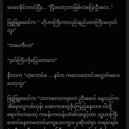
ဝေဝေခိုင်ကဝင်ပြီး… “ပြီးတော့ဘာဖြစ်လဲပြောဦးလေ..”
ဖြူဖြူမောင်က “ ဟိုဟာကြီးကလည်းနည်းတာကြီးမဟုတ်
ဘူး”
“ဘႀကီးလဲ”
“ဒုတ်ကြီးကိုပြောတာလေ“
နီလာက “ဟဲ့ကောင်မ … နင်က ကလေးတောင်အလွှတ်မပေး
တော့ဘူး”
ဖြူဖြူမောင်က “ဘာကလေးကမှာလဲ ညီးမောင် နေ့လည်က
အိမ်မှာလူလစ်တုန်း အောကာတွေခိုးကြည့်နေတာ။ ငါတို့
ရောက်လာတော့ ကမန်းကတန်းတံခါးထဖွင့်တာ သူ့ဟာကြီး
ထောင်နေတာတောင်မကျသေးဘူး။ ပုဆိုးထဲမှာ တရမ်းရမ်း