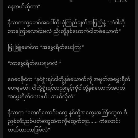
နေတယ်ဆိုတာ“
နီလာကသူ့မောင်အပေါ်ကိုယုံကြည်ချက်အပြည့်နဲ့ “ကဲဒါဆို
ဘာကြေးလောင်းမလဲ ညီးတို့နှစ်ယောက်ငါတစ်ယောက်“
ဖြူဖြူမောင်က “အမွှေးရိတ်ပေးကြး“
“ဘာမွှေးရိတ်ပေးရမှာလဲ “
ဝေဝေခိုင်က “နင်ရှုံးရင်ငါတို့နှစ်ယောက်ကို အဖုတ်အမွှေးရိတ်
ပေးရမယ်။ ငါတို့ရှုံးရင်လည်းနင့်ကိုငါတို့နှစ်ယောက်အဖုတ်
အမွှေးရိတ်ပေးမယ်။ ဘယ်လိုလဲ“
နီလာက “စောက်ကောင်မတွေ နင်တို့အတွေးအကြံတွေက ဒီ
ညစ်တီးညစ်ပတ်တွေထဲကကိုမထွက်ဘူး…… ကဲလောင်း
တယ်ဟာဘာဖြစ်လဲ“