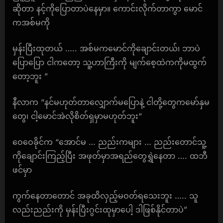
ဆိုတာ နင့်ကိုပြောတာပဲနေမှာ။ ကောင်းလိုက်တာကွာ မောင်
ကအစ်မကို
မှန်းပြီးထုတယ် ….. အစ်မကမောင်ကိုချောင်းတယ်၊ ဘာပဲ
ပြောပြော ငါကတော့ သူ့ဟာကြီးကို မျက်စေ့ထဲကကိုမထွက်
တော့ဘူး ”
နီလာက “နင်မဟုတ်တာလျှောက်မပြောနဲ့ ငါတို့တွေကမော်နှမ
တွေ၊ ငါ့မောင်အဲလိုစိတ်ရှမှာမဟုတ်ဘူး“
ဝေဝေခိုင်က “အောင်မ … ညည်းကများ … ညည်းတောင်သူ့
ကိုချောင်းကြည့်ပြီး အဖုတ်မှာအရည်တွေရွှဲနေတာ …. ထဘီ
ဖင်မှာ
ကွက်နေတာတောင် အခုထိလှည့်မဝတ်ရသေးဘူး ….. သူ
လည်းညည်းကို မှန်းပြီးဂွင်းထုမှာပေါ့ ဒါဖြစ်နိုင်တာပဲ”