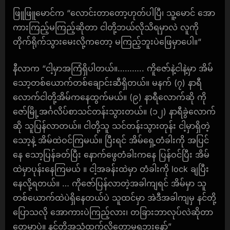
ဖြူဖြူမောင်က “လောင်းတာတော့ဟုတ်ပါပြီ၊ သူ့မောင် အော
ကားကြည့်မကြည့်ဆိုတာ ငါတို့ဘယ်လိုသိရမှာလဲ လူကို
တိုက်ရိုက်သွားမေးလို့ကတော့ မကြည့်ဘူးပဲဖြေမှာပေါ။“
နီလာက “ငါ့မှာအကြံရှိပါတယ်။……….. ကိူဇော်နဲ့ငါနဲ့မှာ အိမ်
သော့တစ်ယောက်တစ်ချောင်းဆီရှိတယ်။ မနက် (၇) နာရီ
လောက်ငါတို့အိမ်ကနေထွက်မယ်။ (၉) နာရီလောက်ဆို ကို
ဇော်မြို့အင်္ဂလိပ်စာသင်တန်းသွားတယ်။ (၁၂) နာရီခွဲလောက်
ဆို သူပြန်လာတယ်။ ငါတို့သူ သင်တန်းသွားတုန်း ငါ့မှာရှိတဲ့
သော့နဲ့ အိမ်ထဲဝင်ကြမယ်။ ပြီးရင် အိမ်ရှေ့တံခါးကို အပြင်
နေ သော့ပြန်ခတ်ပြီး နောက်ဖွေတံခါးကနေ ပြန်ဝင်ပြီး အိမ်
ထဲမှာပုန်းနေကြမယ် ။ ငါ့အခန်းထဲမှာ တံခါးကို lock ချပြီး
နေလို့ရတယ်။ … ကိုဇော်ပြန်လာတဲ့အခါကျရင် အိမ်မှာ သူ
တစ်ယောက်ထဲပဲရှိနေတယ်ပဲ သူထင်မှာ အဲဒီအခါကျမှ နင်တို့
ပြောသလို အောကားပဲကြည့်လား၊ တခြားဘာလုပ်လဲဆိုတာ
တွေ့မှာပဲ။ နင်တို့အသံထွက်လို့တော့မရဘူးနော်”