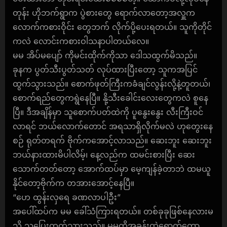
တုန်း ဟိုဘက်ရွာက ပွဲစားတွေ ရောက်လာတော့အလှူက
လောက်ကစားဝိုင်း တွေဘက် လိုက်ပို့ပေးရတယ်။ သူကိုတိုင်
ကလဲ လောင်းကစားဝါသနာပါတယ်လေ။
မမ အိပ်မပျော် ကိုမင်းထိုက်ကိုသာ ဒေါသထွက်မိသည်။
ခုနက ပွတ်သီးပွတ်သတ် လုပ်ထားပြီးတော့ သူကအပြင်
ထွက်သွားသည်။ စောက်ဖုတ်ကြီးကခံချင်လွန်းလို့နဲ့တူတယ်၊
စောက်ရည်တွေကရွဲနေပြီ။ နို့သီးခေါင်းလေးတွေကလဲ စူနေ
ပြီ။ ဒီအချိန်မှာ သူစောက်ပတ်ထဲကို ပူနွေးနွေး လီးကြီးဝင်
လာရင် ဘယ်လောက်တောင် အရသာရှိလိုက်မလဲ ဟုတွေးနေ
စဉ် ရုတ်တရက် ဗိုက်ကအောင့်လာသည်။ ဆေးဘူး ဆေးဘူး
ဘယ်နားထားမိပါလိမ့်၊ နေ့လည်က ထမင်းစားပြီး ဆေး
သောက်တတ်တော့ အောက်ထပ်မှာ မေ့ကျန်ခဲ့တာဘဲ ထမယူ
နိုင်တော့ဗိုက်က တအားအောင့်နေပြီ။
“ဟေ ထွန်းလှရေ ခဏလာပါဦး”
အပေါ်ထပ်က မမ ခေါ်သံကြားရတယ်။ တစ်ခုခုဖြစ်နေလားမ
သိ သူပြေးတက်သွားသည်။ မမတို့အခန်းထဲရောက်တော့