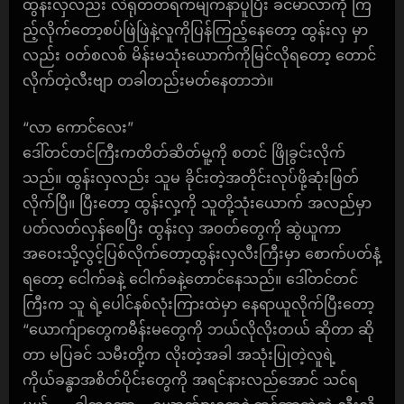
ထွန်းလှလည်း လဲရုတ်တရက်မျက်နာပူပြီး ခင်မာလာကို ကြ
ည့်လိုက်တော့စပ်ဖြဲဖြဲနဲ့လူကိုပြန်ကြည့်နေတော့ ထွန်းလှ မှာ
လည်း ဝတ်စလစ် မိန်းမသုံးယောက်ကိုမြင်လိုရတော့ တောင်
လိုက်တဲ့လီးဗျာ တခါတည်းမတ်နေတာဘဲ။
“လာ ကောင်လေး”
ဒေါ်တင်တင်ကြီးကတိတ်ဆိတ်မူ့ကို စတင် ဖြိုခွင်းလိုက်
သည်။ ထွန်းလှလည်း သူမ ခိုင်းတဲ့အတိုင်းလုပ်ဖို့ဆုံးဖြတ်
လိုက်ပြီ။ ပြီးတော့ ထွန်းလှ့ကို သူတို့သုံးယောက် အလည်မှာ
ပတ်လတ်လှန်စေပြီး ထွန်းလှ အဝတ်တွေကို ဆွဲယူကာ
အဝေးသို့လွင့်ပြစ်လိုက်တော့ထွန်းလှလီးကြီးမှာ စောက်ပတ်နံ့
ရတော့ ငေါက်ခနဲ့ ငေါက်ခနဲ့တောင်နေသည်။ ဒေါ်တင်တင်
ကြီးက သူ ရဲ့ပေါင်နစ်လုံးကြားထဲမှာ နေရာယူလိုက်ပြီးတော့
“ယောက်ျာတွေကမီန်းမတွေကို ဘယ်လိုလိုးတယ် ဆိုတာ ဆို
တာ မပြခင် သမီးတို့က လိုးတဲ့အခါ အသုံးပြုတဲ့လူရဲ့
ကိုယ်ခန္ဓာအစိတ်ပိုင်းတွေကို အရင်နားလည်အောင် သင်ရ