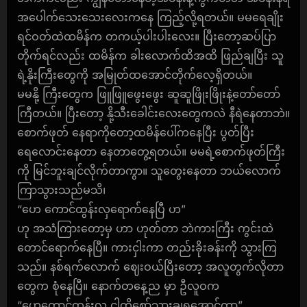
အပေါက်သေးသေးလေးကနေ ကြည့်လို့ရတယ်။ မမရေချိုး
ရင်ဝတ်ထဲထမိန်က တကယ့်ပါးပါးလေး။ ပြီးတော့ဆပ်ပြာ
တိုက်ရင်လည်း ထမိန်က ခါးလောက်ထိအထိ ဖြည်ချပြီး သူ
ရဲ့နိုးကြီးတွေကို အမြုတ်ထအောင်တိုက်လေ့ရှိတယ်။
မမနို့ ကြီးတွေက ဖြူဖြူဖွေးဖွေး ဆူဆူဖြိုးဖြိုးနဲ့တော်တော်
ကြီတယ်။ ပြီးတော့ နို့သီးခေါင်းလေးတွေကလဲ နီရဲနေတာဘဲ။
စောက်ဖုတ် နေရာကိုတော့ထမိန်ပေါ်ကနေပြီး ပွတ်ပြီး
ရေလောင်းနေတာ နေတာတွေ့ရတယ်။ မမရဲ့စောက်ဖုတ်ကြီး
ကို မြင်ဘူးချင်လိုက်တာကွာ။ သူတွေးနေတာ ဘယ်လောက်
ကြာသွားသည်မသိ၊
“ဟေ ကောင်ထွန်းလှရောက်နေပြီ ဟ”
ဟု အသံကြားတော့မှ ဟာ ဟုတ်တာ ဘဲကားကြီး ကွင်းထဲ
တောင်ရောက်နေပြီ။ ကားငှါးကာ တည်းခိုးခန်းကို သွားကြ
သည်။ နစ်ရက်လောက် ဈေးဝယ်ပြီးတော့ အလူတွက်လိုတာ
တွေက စုံနေပြီ။ နောက်တနေ့ည မှာ ဦလူဝက
“ဟေကောင်ထွန်းလှ ငါတို့စော်သွားချရအောင်ကွာ”