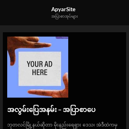
Skip
ApyarSite
to
အပြာစာအုပ်များ
content
အလွမ်းပြေအနမ်း – အပြာစာပေ
By
Posted
apyarkg
October 15, 2024
ဘုတလင်မြို့နယ်ဆိုတာ မိုးနည်းရေရှား ဒေသ၊ အဲဒီထဲကမှ
on