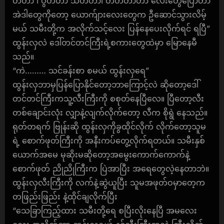
တ်တာ ၊ ပွတ်တာ သတ်တာ၊ တီတီတာတာ လေးတွေပြောတာ
အဲဒါတွေကိုတော့ ယောက်ျားလေးတွေက ဦဆောင်သွားလိမ့်
မယ် သမီးတို့က အလိုက်သင့်လေး ပြန်နေပေးလိုက်ရင် ရပြီ”
ထွန်းလှလဲ ဒေါ်တင်တင်ကြီးရဲ့စကားတွေထဲမှာ မြောနေမီ
သည်။
“ကဲ……… သင်ခန်းစာ စမယ် ထွန်းလှရေ”
ထွန်းလှဘာမှပြန်ပြောနိုင်တော့ဘာကြောင့်လဲ ဆိုတော့ဒေါ်
တင်တင်ကြီးကသူ့လီးကြီးကို စစုတ်နေပြီလေ။ ပြီတော့လီး
တစ်ချောင်းလုံး လျှာနဲ့လျက်လိုက်တော့ လီက စိုရွဲ နေသည်။
ရုတ်တရက် ဗြုန်းဆို ထွန်းလှကိုခွထိုင်လိုက် လိုက်တော့သူမ
ရဲ့ စောက်ဖုတ်ကြီးကို အနီးကပ်တွေ့လိုက်ရတယ်။ သမီးနှစ်
ယောက်အမေ မုဆိုးမဆိုတော့အမွေးကောက်ကောက်နဲ့
စောက်ဖုတ် ညိုညိုကြီးက ပြဲအာပြီး အရေတွေလဲ့နေတာဘဲ။
ထွန်းလှလီးကြီးကို လက်နဲ့ဆွဲယူပြီး သူမအဖုတ်ဝမှာတေ့က
တဖြည်းဖြည်း နဲ့ထိုင်ချလိုက်ပြီး
“သေခြာကြည့်ထား သမီးတို့ရေ စပြီးလိုးနေပြီ အမလေး