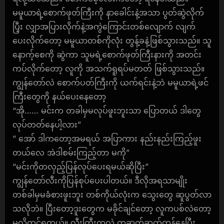
မမူယာရဲ့စောက်ဖုတ်ကြီးကို နာခေါင်းနဲ့အသာ ပွတ်ဆွဲလိုက်
ပြီ့း လျှာအပြားလိုက်နဲ့အကွဲကြောင်းတစ်လျောက် လျက်
ပေးလိုက်တော့ မမူယာတစ်ကိုလုံး တွန့်ခနဲ့ဖြစ်သွားသည်။ သူ
နောက့်စေကို ဆွဲကာ သူမရဲ့စောက်ဖုတ်ကြီးနားကို အတင်း
ကပ်လိုက်တော့ လူကို အသက်ရူရပ်မတတ် ဖြစ်သွားသည်။
ကျွန်တော်လဲ စောက်ပတ်ကြီးကို ယက်ရင်းနဲ့ဘဲ မမူယာရဲ့ဖင်
ကြီးတွေကို နယ်ပေးနေတော့
“အို…… မင်းက တခါမှမလုပ်ဖူးဘူးသာ ပြောတယ် ဒါတွေ
လုပ်တတ်နေပါ့လား”
” အော် ဒါကတော့အမရယ် အပြာကား နည်းနည်းကြည့်ဖူး
တယ်လေ အဲဒါစမ်းကြည့်တာ မကို”
“မင်းကိုတလှည့်ပြန်လုပ်ပေးရမယ်ဆိုပြီး”
ကျွန်တော်လီးကိုပြန်စုပ်ပေးပါတယ်။ ဒီလိုအရသာမျိုး
တစ်ခါမှမခံစားဖူးဘူး တစ်ကိုယ်လုံးက သွေးတွေ ဆူပွတ်လာ
သလိုဘဲ။ ပြီးတော့ဒူးတွေက မခိုင်ချင်တော့ လူကပစ်လဲတော့
မလိုထင်ရတယ်။ လီးကြီးကလဲ တဆတ်ဆတ်တုန်နေပြီး