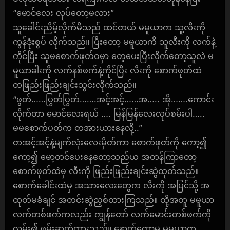
“မောင်လေး လုပ်တော့မလား”
သူခေါင်းညိမ့်လိုက်မိသည် ထင်တယ် မမူယာက သူ့လီးကို
ကွန်ဒုံးစွပ် လိုက်သည်။ ပြီးတော့ မမူယာကိ သူလီးကို လက်နဲ့
ကိုင်ပြီး သူမစောက်ဖုတ်ဝမှာ တေ့ပေးပြီးလိုက်တော့သူလဲ မ
မူယာခါးကို လက်နစ်ဖက်နဲ့ကိုင်ပြီး လီးကို စောက်ဖုတ်ထဲ
တဖြည်းဖြည်းချင်းသွင်းလိုက်သည်။
“ဖွတ်……ပြွတ်ပြွတ်…….အင့်အင့်……အ….. အို…….ကောင်း
လိုက်တာ မောင်လေးရယ် …. မြန်မြန်လေးလုပ်စမ်းပါ…..
မမစောက်ပတ်က တအားယားနေလို့..”
တအင့်အင့်နဲ့မျက်လုံးလေးမှိတ်ကာ စောက်ဖုတ်ကို ကော့၍
ကော့၍ မော့တင်ပေးနေတော့သည်ယ အတန်ကြာတော့
စောက်ဖုတ်ထဲမှ လီးကို ဖြည်းဖြည်းချင်းဆွဲထုတ်သည်။
စောက်ခေါင်းထဲမှ အသားလေးတွေက လီးကို အပြင်သို့ အ
ထုတ်မခံချင် အတင်းဆွဲညှစ်ထားကြသည်။ ထို့အတူ မမူယာ
လက်တစ်ဖက်ကလည်း ကျွန်တော် လက်မောင်းတစ်ဖက်ကို
လှမ်း၍ ဖမ်းဆုတ်ထားသည်။ နောက်တော့မှ မမူယာက