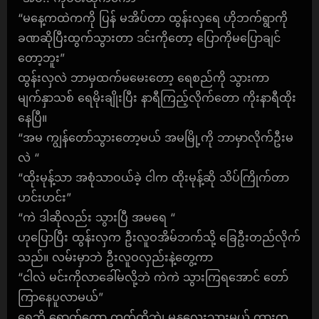
“မနေ့ကထဲကကို ပြန် မအိပ်တာ ထွန်းလှရေ ဟိုဘက်ရွာကို
ခဏဆိုပြီးထွက်သွားတာ ဒင်းကိုတော့ ပြောကိုမပြောချင်
တော့ဘူး”
ထွန်းလှလဲ ဘာမှထက်မမေးတော့ ရေစည်ကို သွားကာ
မျက်နှာသစ် ရေမိုးချိုးပြီး နာရီကြည့်လိုက်တော ကိုးနာရီထိုး
နေပြီ။
“အမ ကျွန်တော်သွားတော့မယ် အမမြို့ကို ဘာမှာလိုက်ဦးမ
လဲ “
“ထိုးမုန့်သာ အစုံသာဝယ်ခဲ့ ငါက ထိုးမုန့်ဆို သိပ်ကြိုက်တာ
ဟင်းဟင်း”
“ကဲ ဒါဆိုလည်း သွားပြီ အမရေ “
ဟုပြောပြီး ထွန်းလှက ဦးလူဝအိမ်ဘက်သို့ ခြေဦးတည်လိုက်
သည်။ လမ်းမှာဘဲ ဦးလူဝလှည်းနဲ့တွေ့ကာ
“ငါလဲ မင်းကိုလာခေါ်မလို့ဘဲ ကဲကဲ သွားကြရအောင် တော်
ကြာနေပူလာမယ်”
ရွေဘို ရောက်တော့ ကွက်တိဘဲ၊ မန္တလေးသွားမယ့် ကားက