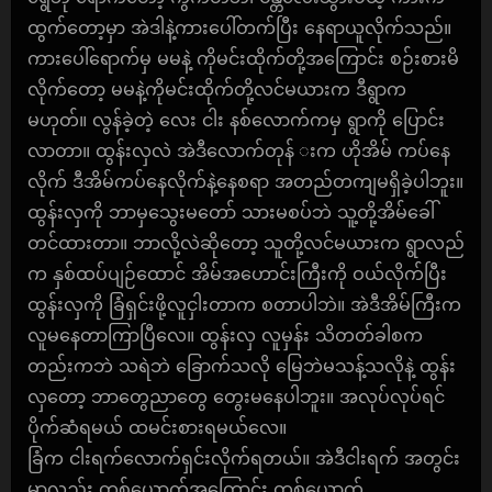
ထွက်တော့မှာ အဲဒါနဲ့ကားပေါ်တက်ပြီး နေရာယူလိုက်သည်။
ကားပေါ်ရောက်မှ မမနဲ့ ကိုမင်းထိုက်တို့အကြောင်း စဉ်းစားမိ
လိုက်တော့ မမနဲ့ကိုမင်းထိုက်တို့လင်မယားက ဒီရွာက
မဟုတ်။ လွန်ခဲ့တဲ့ လေး ငါး နစ်လောက်ကမှ ရွာကို ပြောင်း
လာတာ။ ထွန်းလှလဲ အဲဒီလောက်တုန် းက ဟိုအိမ် ကပ်နေ
လိုက် ဒီအိမ်ကပ်နေလိုက်နဲ့နေစရာ အတည်တကျမရှိခဲ့ပါဘူး။
ထွန်းလှကို ဘာမှသွေးမတော် သားမစပ်ဘဲ သူ့တို့အိမ်ခေါ်
တင်ထားတာ။ ဘာလို့လဲဆိုတော့ သူတို့လင်မယားက ရွာလည်
က နှစ်ထပ်ပျဉ်ထောင် အိမ်အဟောင်းကြီးကို ဝယ်လိုက်ပြီး
ထွန်းလှကို ခြံရှင်းဖို့လူငှါးတာက စတာပါဘဲ။ အဲဒီအိမ်ကြီးက
လူမနေတာကြာပြီလေ။ ထွန်းလှ လူမှန်း သိတတ်ခါစက
တည်းကဘဲ သရဲဘဲ ခြောက်သလို မြေဘဲမသန့်သလိုနဲ့ ထွန်း
လှတော့ ဘာတွေညာတွေ တွေးမနေပါဘူး။ အလုပ်လုပ်ရင်
ပိုက်ဆံရမယ် ထမင်းစားရမယ်လေ။
ခြံက ငါးရက်လောက်ရှင်းလိုက်ရတယ်။ အဲဒီငါးရက် အတွင်း
မှာလည်း တစ်ယောက်အကြောင်း တစ်ယောက်