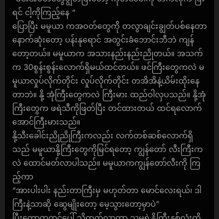
ရင် ငါ့ကိုကြည့်နေ “
ပြောပြီး မမူယာ ကအဝတ်တွေကို တလွာချင်းချွတ်ပစ်နေတာ
နောက်ဆုံးတော့ ပန်းနုရောင် အတွင်းခံဘောင်းဘီဘဲ ကျန်
တော့တယ်။ မမူယာက အသားနည်းနည်းညိုတယ်။ အသက်
က 30စွန်းစွန်းလောက်ရှိမယ်ထင်တယ်။ ဖင်ကြီးတွေကလဲ မ
မူယာလှုပ်လိုက်တိုင်း လှုပ်လိုက်တိုင်း တအိအိနဲ့ယိမ်းထိုးနေ
တာဘဲ။ နို့ အုံကြီးတွေကလဲ ကြီးမား ထည်ဝါလှပသည်။ နို့အုံ
ကြီးတွေက ဖရဲသီကိုဖြတ်ပြီး တင်ထားတယ် ထင်ရလောက်
အောင်ကြီးမားသည်။
နို့သီးခေါင်းညိုညိုကြီးကလည်း လက်တစ်ဆစ်လောက်ရှိ
သည် မမူယာနို့ကြီးတွေကိုမြင်ရတော့ ကျွန်တော် လီးကြီးက
လဲ ထောင်မတ်လာပါသည်။ မမူယာကကျွန်တော်လီးကို ကြ
ည့်ကာ
“အားပါးပါး နည်းတာကြီးမှ မဟုတ်တာ မောင်လေးရယ်၊ ဒါ
ကြီးနဲ့သာဆို ဆွေမျိုးတော့ မေ့သွားတော့မှာပဲ”
ပြီးတော့ကုတင်ပေါ် သို့တက်လာကာ သူမရဲ့နို့ကြီးနှစ်လုံးကို