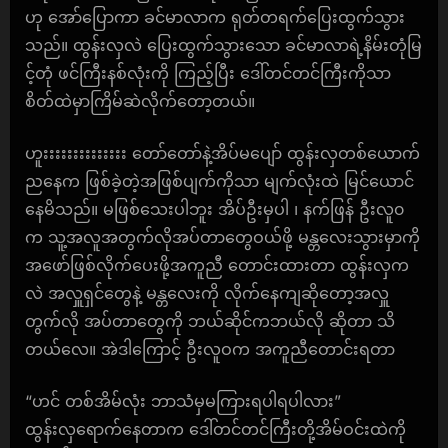
ဟု အော်ပြောကာ ခင်မာလာက ရုတ်တရက်ပြေးထွက်သွား
သည်။ ထွန်းလှလဲ ပြေးထွက်သွားသော ခင်မာလာရဲ့နိမ်းတုံမြ
င့်တုံ ဖင်ကြီးနစ်လုံးကို ကြည့်ပြီး ဒေါ်တင်တင်ကြီးကိုသာ
စိတ်ထဲမှာကြိမ်ဆဲလိုက်တော့တယ်။
ဟူးးးးးးးးးးးးးး တော်တော်နဲ့အိပ်မပျော် ထွန်းလှတစ်ယောက်
ညနေက ဖြစ်ခဲ့တဲ့အဖြစ်ပျက်ကိုသာ မျက်လုံးထဲ မြင်ယောင်
နေမိသည်။ မဖြစ်သေးပါဘူး အိပ်ဦးမှပါ ၊ နက်ဖြန် ဦးလူ၀
က သူ့အလူအတွက်လိုအပ်တာတွေဝယ်ဖို့ မန္တလေးသွားမှာကို
အဖော်ဖြစ်လိုက်ပေးဖို့အကူညီ တောင်းထားတာ ထွန်းလှက
လဲ အလှူရှင်တွေနဲ့ မန္တလေးကို လိုက်နေကျဆိုတော့အလှူ
တွက်လို အပ်တာတွေကို ဘယ်ဆိုင်ကဘယ်လို ဆိုတာ သိ
တယ်လေ။ အဲဒါကြောင့် ဦးလူဝက အကူညီတောင်းရတာ
“ဟင် တစ်အိမ်လုံး ဘာသံမှမကြားရပါရပါလား”
ထွန်းလှရောက်နေတာက ဒေါ်တင်တင်ကြီးတို့အိမ်ဝင်းထဲကို