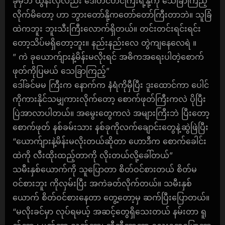
ခုမှဘဲ ထွန်းလှလည်း ဒေါ်တင်တင်ကြီးရဲ့နို့ကို သေခြာကြည့်
လိုက်မိတော့ ဟာ ဘွားတော်နို့ကတော်တော်ကြီးတာဘဲ။ သူခြံ
ထဲကဘူး ဘူးသီးကြီးလောက်ရှိတယ်။ တင်းတင်းရင်းရင်း
တော့သိပ်မရှိတော့ဘူး။ နည်းနည်းလေ တွဲကျနေလေရဲ ။
” ကဲ ခုယောက်ျားနဲ့မိန်းမလိုးရင် အဓိကအရေးပါတဲ့စောက်
ဖုတ်ကိုပြမယ် သေခြာကြည့်”
ဒေါ်ခင်မမ ကြီးက နောက်က နံရံကိုမှီပြီး ဒူးထောင်ကာ ပေါင်
ကိုကားနိုင်သမျှကားလိုက်တော့ စောက်ဖုတ်ကြီးကလဲ ပိုပြီး
ပြဲအာလာပါတယ်။ အမွေးတွေကလဲ အများကြီးဘဲ ပြီးတော့
စောက်ဖုတ် နစ်ခမ်းသား နစ်ခုကိုလက်ချောင်းတွေနဲ့ဆွဲဖြဲပြီး
“ယောက်ျားနဲ့မိန်းမလိုးတယ်ဆိုတာ ဟောဒီက စောက်ခေါင်း
ထဲကို လီးထိုးထည့်တာကို လိုးတယ်လို့ခေါ်တယ်”
သမီးနှစ်ယောက်ကို သူပြောတာ စိတ်ဝင်စားတယ် စိတ်မ
ဝင်စားဘူး ကိုလှမ်းပြီး အကဲခတ်လိုက်တယ်။ သမီးနှစ်
ယောက် စိတ်ဝင်စားနေတာ တွေ့တော့မှ ဆက်ပြီးပြောတယ်။
“မလိုးခင်မှာ လုပ်ရမယ့် အဆင့်တွေရှိသေးတယ် နမ်းတာ ရူ