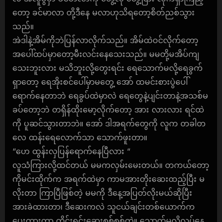
တော့ ခင်မာလာ တို့ဒီနေ မလာဟုသိရတော့စိတ်ညစ်သွား
သည်။
အဲဒါနဲ့အိမ်ကိုဘဲပြန်လာလိုက်သည်။ အိမ်ထဲဝင်လိုက်တော့
အပေါ်ထပ်မှာတော့မီးလင်းနေသေးသည်။ မမတို့မအိပ်ကျ
သေးဘူးလား မသိဘူးလို့တွေးရင်း ရေသောက်မလို့ရေခွက်
ရှာတော့ ရေအိုးစင်ပေါ်မှာမတွေ့ အော် ထမင်းစားပွဲပေါ်
ရောက်နေတာဘဲ ရေခွပ်ထဲမှာလဲ ရေတွေနဲ့ပျင်းတာနဲ့အသစ်မ
ခပ်တော့ဘဲ တရှိန်ထိုးမော့လိုက်တော့ အား လားလား ရင်ထဲ
ကို ပူဆင်သွားတာဘဲ။ အော် ဒါအရက်တွေကို လူက တခါတ
လေ ထန်းရေလောက်သာ သောက်ဖူးတာ။
“ဟေ ထွန်းလှပြန်ရောက်နေပြီလား “
လူသံကြားလို့ထင်တယ် မမကလှမ်းမေးတယ်။ တကယ်တော့
ကိုမင်းထိုက်က အရက်ထဲမှာ ကာမအားတိုးဆေးထည့်ပြီး မ
လိုးတာ ကြာပြီဖြစ်တဲ့ မမကို ဒီနေ့အပြတ်လိုးမယ်ဆိုပြီး
အားခဲထားတာ၊ ဒီဆေးကလဲ သူငယ်ချင်းတစ်ယောက်က
ပေးထားတာ တိုင်းရင်းဆေးစစ်စစ်တဲ့။ သောက်မလို့လုပ်နေ