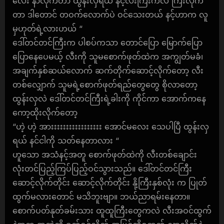
လေး နာလိုက်တာ ထွန်းလှရယ် နင့်လီးကြီးကလဲ ကြီးလိုက်
တာ ဒါတောင် တဝက်လောက်ပဲ ဝင်သေးတယ် နင့်ဟာက လူ
မှဟုတ်ရဲ့လားဟယ် “
ဒေါ်တင်တင်ကြီးက ပါစပ်ကသာ တောင်ပြော မြောက်ပြော
ပြောနေပေမယ့် လီးကို သူမစောက်ဖုတ်ထဲက အကျွတ်မခံ၊
အချက်နှစ်ဆယ်လောက် ဆက်တိုက်ဆောင့်လိုက်တော့ လီး
တစ်လျှောက် သူမရဲ့စောက်ဖုတ်ရည်တွေတွေ စိုလာတော့
ထွန်းလှလဲ ဒေါ်တင်တင်ကြီးရဲ့ခါးကို ကိုင်ကာ အောက်ကနေ
ကော့ထိုးလိုက်တော့
“ဟဲ့ ဟဲ့ အားးးးးးးးးးးးးးးးး အောင်မလေး သေပါပြီ ထွန်းလှ
ရယ် နင်ငါကို သတ်နေတာလား “
ဟူသော အသံနင့်အတူ စောက်ဖုတ်ထဲကို လီးတစ်ချောင်း
လုံးတင်ပြည့်ကြပ်ပြည့်ဝင်သွားသည်။ ဒေါ်တင်တင်ကြီး
ဆောင့်လိုက်တိုင်း ဆောင့်လိုက်တိုင်း နို့ကြီးနှစ်လုံး က ပြုတ်
ထွက်မလားတောင် မသိဘူးဗျာ။ ဘယ်ညာရမ်းနေတာ။
စောက်ပတ်နုတ်ခမ်းသား ထူထူကြီးတွေကလဲ လီးအဝင်ထွက်