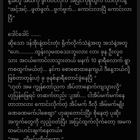
နဲ့အတူ အထဲကို ခွက်ဝင်လိုက် အပြင်ကိုစူထွက် လာလိုက်နဲ့
“အင့်အင့်…ဖွတ်ဖွတ်…ဗွက်ဗွက်… ကောင်းလာပြီ ကောင်းလာ
ပြီ”
ဒေါင်ဒေါင် …….
ဆိုသော ဒန်အိုးနဲ့ထင်းတုံး ရိုက်လိုက်သံနဲ့အတူ အသံနဲ့အတူ
“ဟေ………..ထွန်းလှမထသေးဘူးလား လား ခုန ဦးလူဝ
သား အငယ်ကောင်လာသွားတယ် မနက် 10 နာရီလောက် ရွာ
ကစထွက်မယ်တဲ့… နင်က စောစောထနေကျပါ ဒီနေ့ဘယ်လို့
ဖြစ်တာတုန်းဟဲ့ ခု ခုနစ်နာရီတောင်ခွဲနေပြီ “
“ဟုတ် အမ ကျွန်တော်ညက အိပ်တာနောက်ကျသွားလို့”
ဟုပြန်ဖြေရင် တဆက်တည်း ျအာ်…. ငါအိပ်မက်မက်နေ
တာဘာလား ကောင်းလိုက်တဲ့ အိပ်မက် ဒီလို အိမ်မက်မျိုး
ခဏခဏမက်ပါစေဗျာ” ဟုဆုတောင်းပြီး စိုနေတဲ့ ပုဆိုး
အကွက်တွေကို လှည့်ဝတ်ပြီး အပြင်ထွက်လိုက်တော့ အမက
ထမင်းဟင်းချက်နေတယ်။
“အမ.. ကိုမင်းထိုက်ကော “