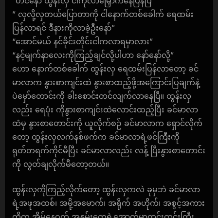
“ဟင်နော် ထွန်းလှ ငါကိုလာမြှောက်နေပြန်ပြီ”
” လှလို့လှတယ်ပြောတာကို ငါနောက်တစ်ခေါက် ရေထမ်း
ပြန်လာရင် ဒီနားကိုလာခဲ့ဦးနော်”
“အောင်မယ် နင်ခိုင်းတိုင်းငါကလာရမှာလား”
“နင့်မျက်နာလေးကိုကြည့်ချင်လို့ပါဟာ နော်နော်လို့”
ဟော နောက်တစ်ခေါက် ထွန်းလှ ရေထမ်းပြန်လာတော့ ခင်
မာလာက နွားစာကျင်းထဲ နွားစာထည့်ဖို့အကြောင်းပြချက်နဲ့
ပဲမှော်တောင်းကို ခါးစောင်းတင်လျက်လာနေပြီ။ ထွန်းလှ
လည်း ရေပုံး ကိုနွားစာကျင်းထဲလောင်းထည့်ပြီး ခင်မာလာ
ထံမှ နွားစာတောင်းကို ယူလိုက်စဉ် ခင်မာလာက ရှောင်လိုက်
တော့ ထွန်းလှလက်နစ်ဖက်က ခင်မာလာရဲ့ဖင်ကြီးကို
ရုတ်တရက်ကိုင်မီပြီး ခင်မာလာလည်း လန့် ပြီးနွားစာတောင်း
ကို လွတ်ချလိုက်မီတော့တယ်။
ထွန်းလှကိုကြည့်လိုက်တော့ ထွန်းလှကလဲ ခုမှဘဲ ခင်မာလာ
ရဲ့အဖုအထစ်၊ အမို့အမောက်၊ အရိုက် အဟိုက်၊ အစွင့်အကား
တို့က အိမ်နေဝတ် အနွမ်းတွေရဲ့အောက်မှာထင်းထင်းကြီး