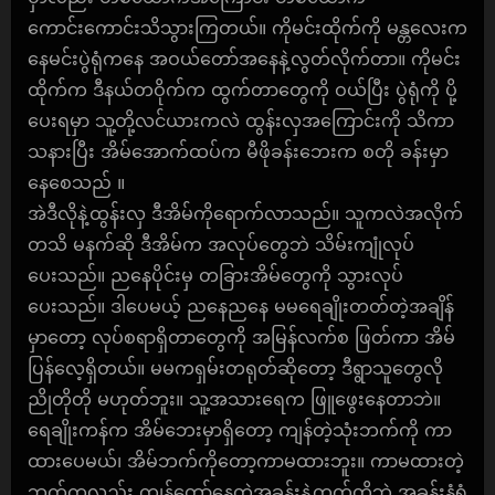
ကောင်းကောင်းသိသွားကြတယ်။ ကိုမင်းထိုက်ကို မန္တလေးက
နေမင်းပွဲရုံကနေ အဝယ်တော်အနေနဲ့လွတ်လိုက်တာ။ ကိုမင်း
ထိုက်က ဒီနယ်တဝိုက်က ထွက်တာတွေကို ဝယ်ပြီး ပွဲရုံကို ပို့
ပေးရမှာ သူ့တို့လင်ယားကလဲ ထွန်းလှအကြောင်းကို သိကာ
သနားပြီး အိမ်အောက်ထပ်က မီဖိုခန်းဘေးက စတို ခန်းမှာ
နေစေသည် ။
အဲဒီလိုနဲ့ထွန်းလှ ဒီအိမ်ကိုရောက်လာသည်။ သူကလဲအလိုက်
တသိ မနက်ဆို ဒီအိမ်က အလုပ်တွေဘဲ သိမ်းကျုံလုပ်
ပေးသည်။ ညနေပိုင်းမှ တခြားအိမ်တွေကို သွားလုပ်
ပေးသည်။ ဒါပေမယ့် ညနေညနေ မမရေချိုးတတ်တဲ့အချိန်
မှာတော့ လုပ်စရာရှိတာတွေကို အမြန်လက်စ ဖြတ်ကာ အိမ်
ပြန်လေ့ရှိတယ်။ မမကရှမ်းတရုတ်ဆိုတော့ ဒီရွာသူတွေလို
ညိုတိုတို မဟုတ်ဘူး။ သူ့အသားရေက ဖြူဖွေးနေတာဘဲ။
ရေချိုးကန်က အိမ်ဘေးမှာရှိတော့ ကျန်တဲ့သုံးဘက်ကို ကာ
ထားပေမယ်၊ အိမ်ဘက်ကိုတော့ကာမထားဘူး။ ကာမထားတဲ့
ဘက်ကလည်း ကျွန်တော်နေတဲ့အခန်းနဲ့ကွက်တိဘဲ အခန်းနံရံ