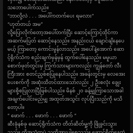
သဘောပေါက်သည်။
“ဘာလို့လဲ . . . အပေါ်ကတက်ပေး ရမလား”
“ဟုတ်တယ် အမ”
လို့ပြောလိုက်တော့အပေါ်တက်ပြီး ဆောင့်ကြောင့်ထိုင်ကာ
အဆက်မပြတ် ဆောင့်နေသည်။ အနည်းငယ် ချောင်ချိနေပေ
မယ့် ကြာတော့ ကောင်းမွန်လာသည်။ အပေါ်နဲ့အောက် ဆော
င့်ရိုက်သံက စည်းချက်မှန်မှန် ထွက်ပေါ်နေသည်။ မမူယာ
စောက်ဖုတ်တွင်းမှ ကြွက်သားများကလည်း ကျွန်တော် လီး
ကြီးအား စတင်ညှစ်စပြုနေပါသည်။ အခန်းတွင်းမှ လေအေး
ပေးစက်ကို အဆုံးထိတင်ထားသော်လည်း ၂ ဦးစလုံး ချွေး
များစို့စပြုလာပြီဖြစ်ပါသည်။ မိနစ် ၂၀ ခန့်မျှကြာသောအခါ
အချက်ပေါင်းမည်မျှ အထုတ်အသွင်း လုပ်ပြီးသည်ကို မသိ
တော့ပါ။
” ဖောက် . . . ဖောက် . . . ဖောက် ”
ဆီးခုံနစ်ခု ဆောင့်ရိုက်သံက တိတ်ဆိတ်မှု့ကို ဖြိုခွင်းသွား
သည်။ ထိုအသံကပဲ သူတို့အားပါစေသည်။ ဆောင့်ရိုက်နေတဲ့