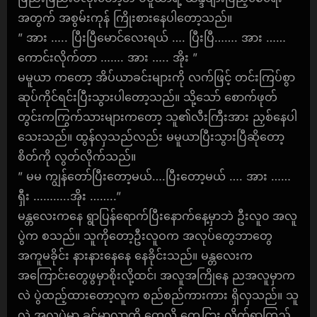
အတွက် အစွမ်းကုန် ကြိုးစားနေပါတော့သည်။
” အား ….. ပြီးပြီမောင်လေးရယ် …. ပြီးပြီ……. အား ……
ကောင်းလိုက်တာ ……. အား ….. အိုး ”
မမူယာ ကတော့ အိပ်ယာခင်းများကို လက်ဖြင့် တင်းကြပ်စွာ
ဆုပ်ကိုင်ရင်းပြီးသွားပါတော့သည်။ သို့သော် စောက်ဖုတ်
တွင်းကကြွက်သားများကတော့ သူ၏လီးကြီးအား ညှစ်နေပါ
သေးသည်။ ထွန်လှသည်လည်း မမူယာပြီးသွားပြီဆိုတော့
စိတ်ကို လွတ်လိုက်သည်။
” မမ ကျွန်တော်ပြီးတော့မယ်….ပြီးတော့မယ် …. အား ……
ရှီး ………..အိုး ……..”
မန္တလေးကနေ ရွာပြန်ရောက်ပြီးနောက်နေ့မှာဘဲ ဦးလူ၀ အလူ
ပွဲက စသည်။ သူကိုတော့ဦးလူဝက အလုပ်တွေဘာတွေ
အကူမခိုင်း နားနားနေနေ နေခိုင်းသည်။ မန္တလေးက
အကြောင်းတွေဖွမှာစိုးလို့ထင်၊ အလူအကြိုနေ ညအလူမှာက
လဲ ပွဲထည့်ထားတော့လူက စည်စည်ကားကား ရှိလှသည်။ သူ
လဲ အလူပွဲမှာ ခင်မာလာကို တွေ့လို တွေ့ငြား လိုက်ရှာကြည့်