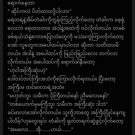
ရောက်နေတာ
” ဆိုင်ကလဲ ပိတ်ထားလို့ပါလား”
မရဲတရဲနဲ့အိမ်တံခါးကိုတွန်းကြည့်လိုက်တော့ တံခါးက စေ့ရုံ
လေးဘဲ စေ့ထားတာ။ အဲဒါနဲ့အထဲကို ဝင်လိုက်တယ်။ တခစ်
ခစ်ရယ်သံနဲ့စကားပြောသံတွေကို မသဲမကွဲကြားလိုက်တော့
အော် လူတွေကအပေါထပ်မှာပါလား ဆိုတာ သတိထားမိ
တယ်။ အဲဒါနဲ့ အပေါထပ်ကို ဖြည်းဖြည်းလေး တက်လာ
လိုက်တယ်။ အပေါထပ်ကို ရောက်ခါနီးတော့
“ဟဲ့ငါအကြီးဆုံးဟဲ့”
ဒေါ်တင်တင်ကြီးအသံကိုစကြားလိုက်ရတယ်။ ပြီးတော့
အကြီးမ တင်မာလာရဲ့အသံ။
“မဟုတ်ဘူး သမီးက ပိုကြီတယ်နော် ညီမလေးနော်”
“တစ်ယောက်မှမကြီဘူး သမီးက အကြီးဆုံး ဒါဘဲ”
ခင်မာလာအော်လိုက်တယ်။ သူတို့ဘာတွေ အကြီးပြိုင်နေကျ
ပါလိမ့်?ဟုတွေးရင်း တံခါးကို ရုတ်တရက်ဆွဲဖွင့်လိုက်တော့
“အမလေး…..အို…….ဟယ်…….”