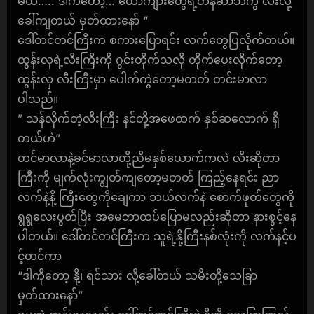
မယ်….. ဒါကတော့… ယောက်ျားတွေရဲ့တန်ဆာဘဲကွဲ လီးလို့
ခေါ်ကျတယ် မှတ်ထားနော် “
ဒေါ်တင်တင်ကြီးက စကားပြောရင်း လက်တွေပြလိုက်တယ်။
ထွန်းလှရဲ့လီးကြီးကို ဂွင်းတိုက်သလို တိုက်ပေးလိုက်တော့
ထွန်းလှ လီးကြီးမှာ ပေါက်ကွဲတော့မတတ် တင်းမာလာ
ပါသည်။
” သန်လိုက်တဲ့လီးကြီး နင်တို့အဖေထက် နှစ်ဆလောက် ရှိ
တယ်ဟဲ”
တင်မာလာနဲ့ခင်မာလာတို့ညီမနှစ်ယောက်ကလဲ လီးဆိုတာ
ကြီးကို မျက်လုံးကျွတ်ကျတော့မတတ် ကြည့်နေရင်း ညာ
လက်နဲ့နိ့ ကြီးတွေကိုချေကာ ဘယ်လက်နဲ စောက်ဖုတ်တွေကို
ရွရွလေးပွတ်ပြီး အမေဘာထပ်ပြောမလည်းဆိုတာ နားစွင့်နေ
ပါတယ်။ ဒေါ်တင်တင်ကြီးက သူရဲ့နို့ကြီးနစ်လုံးကို လက်နင့်ပ
င့်တင်ကာ
“ဒါကိုတော့ နို့၊ ရင်သား လို့ခေါ်တယ် သမီးတို့သေခြာ
မှတ်ထားနော်”