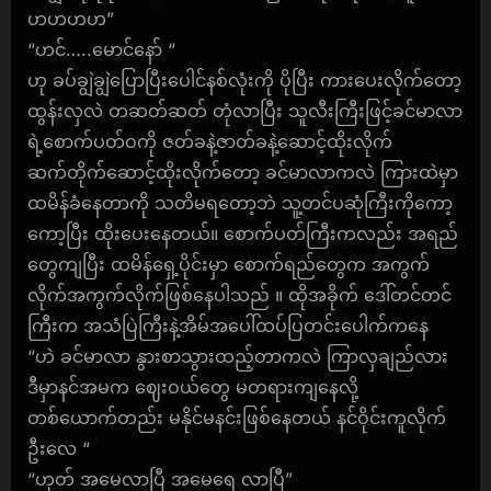
ဟဟဟဟ”
“ဟင်…..မောင်နော် “
ဟု ခပ်ချွဲချွဲပြောပြီးပေါင်နစ်လုံးကို ပိုပြီး ကားပေးလိုက်တော့
ထွန်းလှလဲ တဆတ်ဆတ် တုံလာပြီး သူလီးကြီးဖြင့်ခင်မာလာ
ရဲ့စောက်ပတ်ဝကို ဇတ်ခနဲ့ဇာတ်ခနဲ့ဆောင့်ထိုးလိုက်
ဆက်တိုက်ဆောင့်ထိုးလိုက်တော့ ခင်မာလာကလဲ ကြားထဲမှာ
ထမိန်ခံနေတာကို သတိမရတော့ဘဲ သူ့တင်ပဆုံကြီးကိုကော့
ကော့ပြီး ထိုးပေးနေတယ်။ စောက်ပတ်ကြီးကလည်း အရည်
တွေကျပြီး ထမိန်ရှေ့ပိုင်းမှာ စောက်ရည်တွေက အကွက်
လိုက်အကွက်လိုက်ဖြစ်နေပါသည် ။ ထိုအခိုက် ဒေါ်တင်တင်
ကြီးက အသံပြဲကြီးနဲ့အိမ်အပေါ်ထပ်ပြတင်းပေါက်ကနေ
“ဟဲ ခင်မာလာ နွားစာသွားထည့်တာကလဲ ကြာလှချည်လား
ဒီမှာနင်အမက ဈေးဝယ်တွေ မတရားကျနေလို့
တစ်ယောက်တည်း မနိုင်မနင်းဖြစ်နေတယ် နင်ဝိုင်းကူလိုက်
ဦးလေ “
“ဟုတ် အမေလာပြီ အမေရေ လာပြီ”