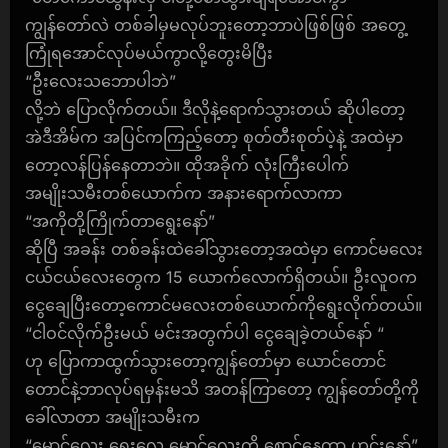
ကျွန်တော်လဲ တစ်ခါမှမလုပ်ဘူးတော့ဘာပဲဖြစ်ဖြစ် အတွေ့
ကြုံရအောင်လုပ်မယ်ကွာလို့တွေးမိပြီး
“ဦးလေးသဘောပါဘဲ”
လို့ဘဲ ပြောလိုက်တယ်။ ဒီလိုနဲ့ရောက်သွားတယ် ဆိုပါတော့
အဲဒီအိမ်က အပြင်ကကြည့်တော့ စုတ်တီးစုတ်ပဲ့နဲ့ အထဲမှာ
တော့လန်ပြန်နေတာဘဲ။ ထိုအခိုက် လုံးကြီးပေါက်
အမျိုးသမီးတစ်ယောက်က အနားရောက်လာကာ
“အကိုတို့ကြိုက်တာရွေးနော်”
ဆိုပြီ အခန်း တစ်ခန်းထဲခေါ်သွားတော့အထဲမှာ ကောင်မလေး
ငယ်ငယ်လေးတွေက 15 ယောက်လောက်ရှိတယ်။ ဦးလူဝက
ငွေချေပြီးတော့ကောင်မလေးတစ်ယောက်ကိုရွေးလိုက်တယ်။
“ငါဝင်လိုက်ဦးမယ် မင်းအတွက်ပါ ငွေချေခဲ့တယ်နော် “
ဟု ပြောကာထွက်သွားတော့ကျွန်တော်မှာ ယောင်တောင်
တောင်နဲ့ဘာလုပ်ရမှန်းမသိ အတန်ကြာတော့ ကျွန်တော်တို့ကို
ခေါ်လာတာ အမျိုးသမီးက
“မောင်လေး ရွေးလေ မောင်လေးကို စောင့်နေတာ ဟင်းနော်”