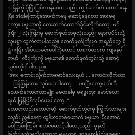
အရှိန်ကို ပိုပြီးပြင်းထန်စေသသည်။ ကျွန်တော်လဲ ကောင်းနေ
ပြီ။ အဲဒါကြောင့်အောက်ကနေ ဆောင့်နေရတာ အားမရ
တော့။ မမူယာကို လေးဘက်ထောက်ခိုင်းလိုက်တော့။ ဖင်
ကြီး ၂ လုံးကြားမှ စောက်ဖုတ်တခုလုံးသည်။ နောက်ပိုင်းသို့
လှပစွာ ထွက်လာပါသည်။ စောက်ဖုတ်ကြီးမှာ အရည်တွေ စို
ရွဲ းပြီး အိပ်ယာခင်းပေါ်ကိုတောင် တစက်တစက် ကျနေပါ
တယ်။ လီးကြီးကို မမူယာ၏ စောက်ဖုတ်တွင်းသို့ ဆောင့်
သွင်းလိုက်ပါသည်။
“အား ကောင်းလိုက်တာမောင်လေးရယ် … ကောင်းလိုက်တာ
… မြန်မြန်လေး လုပ်ပေးပါတော့ … မမပြီးတော့မယ်၊ ဒီ
လောက်ကောင်းတာမျိုး မမတခါမှ မရဖူးဘူး မောင်လေး
ရယ် မြန်မြန်လုပ်ပေးပါတော့..”
တောင်းလည်းတောင်းဆို၊ စောက်ဖုတ်တွင်းမှ ကြွက်သားများ
လည်း ညှစ်နေရာ ထွန်းလှတစ်ယောက် မမူယာ ပြီးအောင်
ခပ်ကြမ်းကြမ်း စတင်ဆောင့်ပါတော့သည်။ ခုနလို
ဖြည်းဖြည်းမလိုးတော့ဘဲ မမူယာရဲ့ ဆန္ဒများပြည့်စေရေး