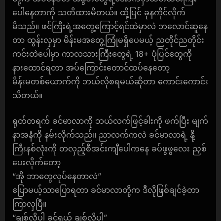
ပေါနေတာကို သတိထားမိတယ်။ ထို့ပြင် ခုနကိုင်လိုက်
မိသည်။ ဖင်ကြီးရဲ့အတွေ့ကြောင့်ရင်ထဲမှာလဲ ဘလောင်ဆူနေ
တာ ထွန်းလှမှာ မိန်းမအတွေ့ကြုံမရှိပေမယ့် ညတိုင်ညတိုင်း
ကင်းတဲပေါမှာ ကာလသားကြီးတွေရဲ့ 18+ ပုံပြင်တွေကို
နားထောင်ရတာ အပ်ကြောင်းတောင်ထပ်နေတော့
မိန်းမတစ်ယောက်ကို ဘယ်လိုစရမယ်ဆိုတာ ကောင်းကောင်း
သိတယ်။
ရုတ်တရက် ခင်မာလာကို ဘယ်လက်ဖြင့်ခါးကို ဖက်ပြီး မျက်
နာအနံကို နမ်းလိုက်သည်။ ညာလက်ကလဲ ခင်မာလာရဲ့ နို့
ကြီးနစ်လုံးကို တလှည့်စီအင်းကျီပေါကနေ ခပ်ဖွဖွလေး ညှစ်
ပေးလိုက်တော့
“အို ဘာတွေလုပ်နေတာလဲ”
ပြောမယ့်သာပြောရတာ ခင်မာလာတို့က ဒီလိုဖြစ်ချင်ခဲ့တာ
ကြာလှပြီ။
“ချစ်လို့ပါ ခင်ရယ် ချစ်လို့ပါ”