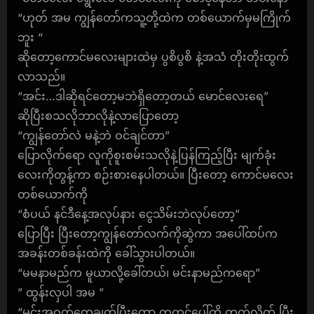
“ဟုတ် အမ ကျွန်တော်ကသူ့တို့ထဲက တစ်ယောက်မှမကြိုက်
ဘူး “
ဆိုတော့ကောင်မလေးများထဲမှ ပွစိပွစိ နဲ့အသံ တိုးတိုးထွက်
လာသည်။
“အင်း…ဒါဆိုရင်တော့မဘဲရှိတော့တယ် မောင်လေးရေ”
ဆိုပြီးစသလိုဘာလိုနဲ့လာပြောတော့
“ကျွန်တော်လဲ မနဲ့ဘဲ ဝင်ချင်တာ”
ပြောလိုက်ရော လူကိုစူးစမ်းသလိုနဲ့ပြန်ကြည့်ပြီး မျက်ခုံး
လေးကိုတွန့်ကာ စဉ်းစားနေပါတယ်။ ပြီးတော့ ကောင်မလေး
တစ်ယောက်ကို
“စံပယ် နင်ဒီနေ့အလုပ်နား ငွေသိမ်းဘဲလုပ်တော့”
ပြောပြီး ပြီးတော့ကျွန်တော်လက်ကိုဆွဲကာ အပေါ်ထပ်က
အခန်းတစ်ခန်းထဲကို ခေါ်သွားပါတယ်။
“မမနာမည်က မူယာလို့ခေါ်တယ်၊ မင်းနာမည်ကရော”
” ထွန်းလှပါ အမ ”
“မင်းအဝတ်တွေချွတ်ပြီးတော့ ကုတင်ပေါ်ကို တက်လိုက် ပြီး