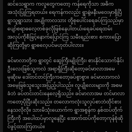
ဆင်သေရွာက ကလူတွေကတော့ ကန်ရေကိုသာ အဓိက
အသုံးပြုကြရတယ်။ ရေကန်ကလည်း ရွာနဲ့မနီးမဝေးမှာရှိပြီ
ရွာသူရွာသား အပျိုကာလသား တို့စုပေါင်းရေခပ်ကြသည်မှာ
ပျော်စရာဓလေ့တစ်ခုလိုဖြစ်နေပါတယ်၊ရေခပ်ရေထမ်း
အလုပ်ကိုစီဖြင့်နောက်ပြောင်ကြ သမီးရည်းစား စကားပြော
ဆိုကြတို့မှာ ရွာဓလေ့ပင်မဟုတ်ပါလား။
ခင်မာလာတို့က ရွာတွင် ဆွေကြီးမျိုးကြီး၊ စားနိုင်သောက်နိုင်၊
ဦးလေးဖြစ်သူကလဲ အရာရှိကြီးဆိုတော့ခင်မာလာအမေ
မုဆိုးမ ဒေါ်တင်တင်ကြီးကတော့ခပ်စွာစွာ။ ခင်မာလာကလဲ
အမေ့ဖြစ်သူသွေးအပြည့်ပါသည်။ လူပျိုလေးများကို အစမ
ခံဘဲ ခပ်တင်းတင်းနေလေ့ရှိသည်။ ခင်မာလာအမ တင်မာလာ
ကတော့ပိုပြီးဆိုးသည်။ တလောကလုံးသူလုပ်စာဘဲထိုင်စား
နေသလိုလို။ သားမိသုံးယောက်က ရွာအစွန်က နှစ်ထပ်တိုက်
ကြီးကို အပေါထပ်မှာလူနေပြီး အောက်ထပ်ကိုတော့ကုန်စုံဆို
င်ဖွင့်ထားကြတယ်။