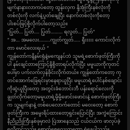
မျက်နာနားလာကပ်တော့ ထွန်းလှက နို့အုံကြီးနစ်လုံးကို
တစ်လုံးကို လက်နဲ့ပွတ်ချေပြီး နောက်တစ်လုံးကိုတော့
ပါးစပ်ဖြင့်စို့လိုက်ပါတော့သည်။
“ပြွတ်… ပြွတ်…. ပြွတ်……… ရလွတ်… ပြွတ်”
” အ… အမလေး……..ကျွတ်ကျွတ်….. ရှီးးးးး ကောင်းလိုက်
တာ မောင်လေးရယ် “
ကျွန်တော်ကနိ့နမ်းရုံနဲ့မကျေနပ်ဘဲ သူမရဲ့စောက်ဖုတ်ကြီးကို
ပါ နမ်းချင်တာကြောင့်နို့စို့တာရပ်လိုက်ပြီး မမူယာကိုကုတင်
ပေါ်မှာ ပက်လက်လှန်ခိုင်းလိုက်တယ်။ ကျွန်တော်ကတော့ ကု
တင်အောက်ခြေရင်းမှာနေရာယူပြီး မမူယာရဲ့ပေါင်နစ်ချောင်း
ကိုဆွဲယူပြီးတော့ အတွင်းခံဘောင်းဘီ ပန်းရောင်လေးကို
ချွတ်လိုက်တော့မမူယာရဲ့မို့မို့ဖောင်းဖောင်းနဲ့ စောက်ဖုတ်ကြီး
က သူ့မျက်နာနဲ့ တစ်ပေလောက်တောင် မဝေးတော့ စောက်
ဖုတ်ကြီးက အမွေးရိပ်ထားတော့ရှင်းပြောင်ပြီး အကွဲကြောင်း
နီညိုညိုကြီးနှစ်ခုမှာလဲ ပြဲအာနေသည် ငယ်ငယ်က ဖာလုပ်ခဲ့
ရလို့ထင်သည်။ စောက်စေ့လေးကတော့ ရဲနေပါသည်။