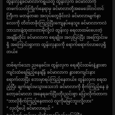
ထွန်းလှနဲ့ခင်မာလာကရွယ်တူ ထွန်းလှက ခင်မာလာကို
တဖက်သတ်ကြိုက်နေရာမှ ခင်မာလာတို့အမေဒေါ်တင်တင်
ကြီးက မတန်တဆ အလုပ်တွေခိုင်းလဲ ခင်မာလာမျက်နာ
လေးကို တိတ်တခိုးကြည့်ပြီးကျေနပ်နေသူ။ ခင်မာလာကလဲ
ဘာသားနဲ့ထုထားတာမိုလို့လဲ ထွန်းလှ ရေလာထမ်းပေးတဲ့
အချိန်တိုင်း ခင်မာလာက ရေချိုး။ အလှပြင်ပြီး အကြောင်းမ
ရှိ အကြောင်းရှာကာ ထွန်းလှနားကို ရောက်ရောက်လာလေ့ရှိ
တယ်။
တစ်ရက်သော ညနေခင်း။ ထွန်းလှက ရေဆိုင်းထမ်းနဲ့နွားစာ
ကျင်းထဲရေဖြည့်နေချိန် ခင်မာလာက နွားစာကျင်းနား
ရောက်လာပြီး ဘေးမှာရပ်ကြည့်နေတယ်။ ထွန်းလှက ရေထ
ည့်ပြီး ချက်ချင်းမသွားသေးဘဲ ခင်မာလာကို စိုက်ကြည့်နေ ခဲ့
တော့ခင်မာလာ အနေရခက်ပြီးတိုးညင်းစွာ ပြောလိုက်တာက
“ဘာလိုစိုက်ကြည့်နေတာလဲ လူကိုမမြင်ဘူးလို့လား”
” လှလို့ပေါ့ ခင်မာလာရယ် “