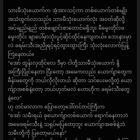
သားမီသုံးယောက်က အံ့အားသင့်ကာ တစ်ယောက်တစ်မျိုး
အသံထွက်လာသည်။ သားမီသုံးယောက်လုံး အဝတ်ဆိုလို့
အပ်ချည်မျည် တစ်ချောင်းစာတောင်မရှိဘူး မီမွေးတိုင်းဖ
မွေးတိုင်း ဖျာပေါ်မှာသုံးပွင့်ဆိုင်ထိုင်နေကျတယ်။ ဘေးနားမှာ
လဲ ခရမ်းသီးအညိုရင့်ရင့်ထွားထွားကြီး သုံးလုံးလောက်ပြန့်
ကြဲနေတယ်။
“အော် ထွန်းလှထိုင်လေ ဒီမှာ ငါတို့သားမီသုံးယောက် နို့
အကြီးပြိုင်နေတာ ပြီးတော့ အမေကလည်း ယောက်ျာတွေက
မီန်းမတွေကို ဘယ်လိုလိုးတယ် ဆိုတာ သင်ပေးမလို့တဲ့ ယော
က်ျာအစစ်နဲ့တော့ ဘယ်ဟုတ်မလဲ ဟောဟိုက ခရမ်းသီးတွေ
နဲ့လေ”
ဟု တင်မာလာက ပြောတော့ဒေါ်တင်တင်ကြီးက
“အော် သမီးရယ် ခုယောက်ျာတစ်ယောက် ရောက်နေတာဘဲ
အမေခရမ်းသီးနဲ့ သရုပ်မပြတော့ဘူး ယောက်ျာအစစ်နဲ့ဘဲ
သမီးတို့ကို ပြတော့မယ်နော်”