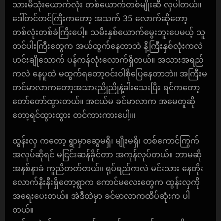
သားမိသုံးယောက်လုံး တစ်ယောက်တစ်မျိုးဆီ လှပါတယ်။
ဒေါ်တင်တင်ကြီးကတော့ အသက် 35 လောက်ဆိုတော့
တစ်လုံးတစ်ခဲကြီးပေါ့။ သမီးနှစ်ယောက်မွေးဘူးပေမယ့် သူ
တင်ပါးကြီးတွေက အယ်ထွက်နေတာဘဲ နိ့ကြီးနှစ်လုံးကလဲ
ဟင်းချိုသောက် ပန်ကန်လုံးလောက်ရှိတယ်။ အသားအရည်
ကလဲ နေပူထဲ မထွက်ရတော့ဝင်းဝါစိုပြေနေတာဘဲ။ အကြီးမ
တင်မာလာကတော့အသားညိုညိုနဲ့ခါးသေးပြီး ရင်ကတော့
တော်တော်ထွားတယ်။ အငယ်မ ခင်မာလာက အမေတူဆို
တော့ရင်ထွားထွား တင်ကားကားပေါ့၊။
ထွန်းလှ ကတော့ ရွာမှာဆွေမရှိ၊ မျိုးမရှိ၊ တစ်ကောင်ကြွက်
အလုပ်ဆိုရင် မငြင်းဆန်ခိုင်တာ အကုန်လုပ်တယ်။ ဘာမဆို
အနစ်နာခံ ကူညီတတ်တယ်။ ရုပ်ရည်ကလဲ မင်းသား နေတိုး
လောက်နီးနီးရှိတော့ရွာက ကောင်မလေးတွေက ထွန်းလှကို
အရေးပေးတယ်။ အဲဒီထဲမှာ ခင်မာလာကထိပ်ဆုံးက ပါ
တယ်။